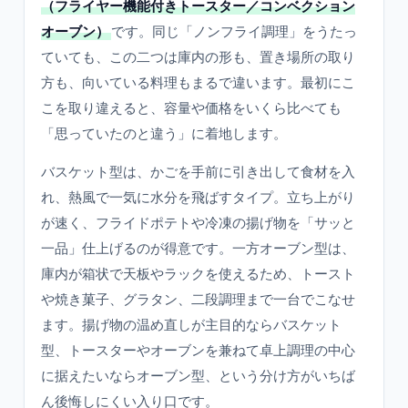
（フライヤー機能付きトースター／コンベクション
オーブン）
です。同じ「ノンフライ調理」をうたっ
ていても、この二つは庫内の形も、置き場所の取り
方も、向いている料理もまるで違います。最初にこ
こを取り違えると、容量や価格をいくら比べても
「思っていたのと違う」に着地します。
バスケット型は、かごを手前に引き出して食材を入
れ、熱風で一気に水分を飛ばすタイプ。立ち上がり
が速く、フライドポテトや冷凍の揚げ物を「サッと
一品」仕上げるのが得意です。一方オーブン型は、
庫内が箱状で天板やラックを使えるため、トースト
や焼き菓子、グラタン、二段調理まで一台でこなせ
ます。揚げ物の温め直しが主目的ならバスケット
型、トースターやオーブンを兼ねて卓上調理の中心
に据えたいならオーブン型、という分け方がいちば
ん後悔しにくい入り口です。