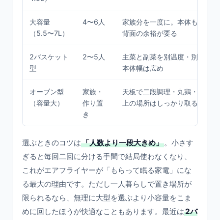
大容量
4〜6人
家族分を一度に。本体も大きく
（5.5〜7L）
背面の余裕が要る
2バスケット
2〜5人
主菜と副菜を別温度・別時間で
型
本体幅は広め
オーブン型
家族・
天板で二段調理・丸鶏・お菓子
（容量大）
作り置
上の場所はしっかり取る
き
選ぶときのコツは
「人数より一段大きめ」
。小さす
ぎると毎回二回に分ける手間で結局使わなくなり、
これがエアフライヤーが「もらって眠る家電」にな
る最大の理由です。ただし一人暮らしで置き場所が
限られるなら、無理に大型を選ぶより小容量をこま
めに回したほうが快適なこともあります。最近は
2バ