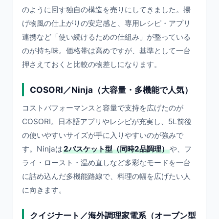
のように回す独自の構造を売りにしてきました。揚
げ物風の仕上がりの安定感と、専用レシピ・アプリ
連携など「使い続けるための仕組み」が整っている
のが持ち味。価格帯は高めですが、基準として一台
押さえておくと比較の物差しになります。
COSORI／Ninja（大容量・多機能で人気）
コストパフォーマンスと容量で支持を広げたのが
COSORI。日本語アプリやレシピが充実し、5L前後
の使いやすいサイズが手に入りやすいのが強みで
す。Ninjaは
2バスケット型（同時2品調理）
や、フ
ライ・ロースト・温め直しなど多彩なモードを一台
に詰め込んだ多機能路線で、料理の幅を広げたい人
に向きます。
クイジナート／海外調理家電系（オーブン型