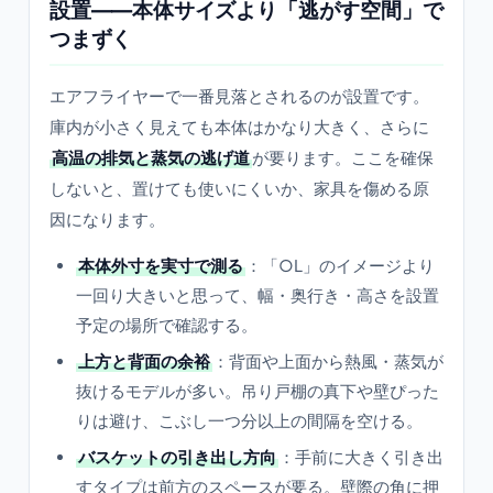
設置——本体サイズより「逃がす空間」で
つまずく
エアフライヤーで一番見落とされるのが設置です。
庫内が小さく見えても本体はかなり大きく、さらに
高温の排気と蒸気の逃げ道
が要ります。ここを確保
しないと、置けても使いにくいか、家具を傷める原
因になります。
本体外寸を実寸で測る
：「○L」のイメージより
一回り大きいと思って、幅・奥行き・高さを設置
予定の場所で確認する。
上方と背面の余裕
：背面や上面から熱風・蒸気が
抜けるモデルが多い。吊り戸棚の真下や壁ぴった
りは避け、こぶし一つ分以上の間隔を空ける。
バスケットの引き出し方向
：手前に大きく引き出
すタイプは前方のスペースが要る。壁際の角に押