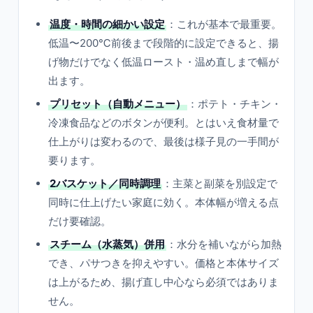
温度・時間の細かい設定
：これが基本で最重要。
低温〜200℃前後まで段階的に設定できると、揚
げ物だけでなく低温ロースト・温め直しまで幅が
出ます。
プリセット（自動メニュー）
：ポテト・チキン・
冷凍食品などのボタンが便利。とはいえ食材量で
仕上がりは変わるので、最後は様子見の一手間が
要ります。
2バスケット／同時調理
：主菜と副菜を別設定で
同時に仕上げたい家庭に効く。本体幅が増える点
だけ要確認。
スチーム（水蒸気）併用
：水分を補いながら加熱
でき、パサつきを抑えやすい。価格と本体サイズ
は上がるため、揚げ直し中心なら必須ではありま
せん。