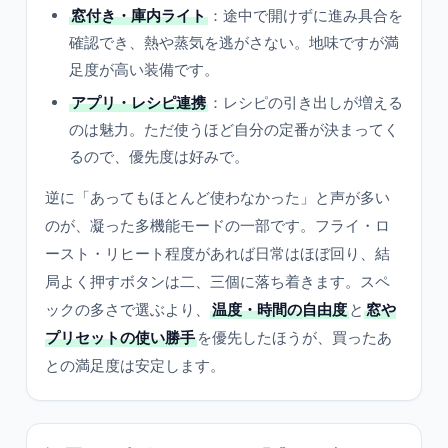
窓付き・庫内ライト
：途中で開けずに進み具合を
確認でき、熱や蒸気を逃がさない。地味ですが満
足度が高い装備です。
アプリ・レシピ連携
：レシピの引き出しが増える
のは魅力。ただ使うほど自分の定番が決まってく
るので、優先度は好みで。
逆に「あってもほとんど使わなかった」と声が多い
のが、凝った多機能モードの一部です。フライ・ロ
ースト・リヒート程度があれば日常はほぼ回り、結
局よく押すボタンは二、三個に落ち着きます。スペ
ックの多さで選ぶより、
温度・時間の自由度
と
窓や
プリセットの使い勝手
を優先したほうが、買ったあ
との満足度は安定します。