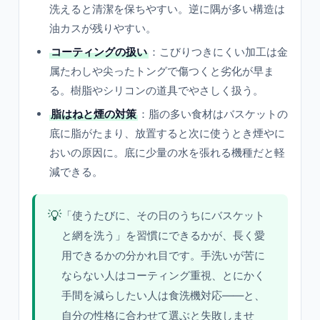
洗えると清潔を保ちやすい。逆に隅が多い構造は
油カスが残りやすい。
コーティングの扱い
：こびりつきにくい加工は金
属たわしや尖ったトングで傷つくと劣化が早ま
る。樹脂やシリコンの道具でやさしく扱う。
脂はねと煙の対策
：脂の多い食材はバスケットの
底に脂がたまり、放置すると次に使うとき煙やに
おいの原因に。底に少量の水を張れる機種だと軽
減できる。
💡
「使うたびに、その日のうちにバスケット
と網を洗う」を習慣にできるかが、長く愛
用できるかの分かれ目です。手洗いが苦に
ならない人はコーティング重視、とにかく
手間を減らしたい人は食洗機対応——と、
自分の性格に合わせて選ぶと失敗しませ