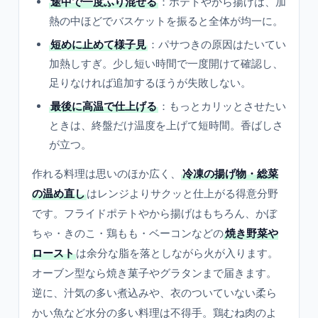
途中で一度ふり混ぜる
：ポテトやから揚げは、加
熱の中ほどでバスケットを振ると全体が均一に。
短めに止めて様子見
：パサつきの原因はたいてい
加熱しすぎ。少し短い時間で一度開けて確認し、
足りなければ追加するほうが失敗しない。
最後に高温で仕上げる
：もっとカリッとさせたい
ときは、終盤だけ温度を上げて短時間。香ばしさ
が立つ。
作れる料理は思いのほか広く、
冷凍の揚げ物・総菜
の温め直し
はレンジよりサクッと仕上がる得意分野
です。フライドポテトやから揚げはもちろん、かぼ
ちゃ・きのこ・鶏もも・ベーコンなどの
焼き野菜や
ロースト
は余分な脂を落としながら火が入ります。
オーブン型なら焼き菓子やグラタンまで届きます。
逆に、汁気の多い煮込みや、衣のついていない柔ら
かい魚など水分の多い料理は不得手。鶏むね肉のよ