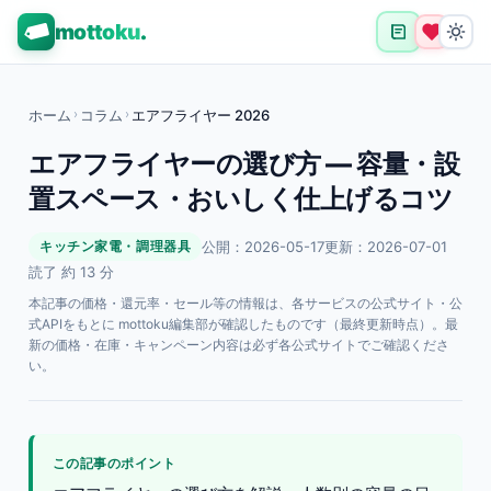
mottoku
.
ホーム
›
コラム
›
エアフライヤー 2026
エアフライヤーの選び方 — 容量・設
置スペース・おいしく仕上げるコツ
公開：2026-05-17
更新：2026-07-01
キッチン家電・調理器具
読了 約 13 分
本記事の価格・還元率・セール等の情報は、各サービスの公式サイト・公
式APIをもとに mottoku編集部が確認したものです（最終更新時点）。最
新の価格・在庫・キャンペーン内容は必ず各公式サイトでご確認くださ
い。
この記事のポイント