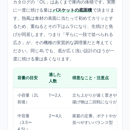
カタログの「○L」はあくまで庫内の体積です。実際
に一度に焼ける量は
バスケットの底面積
で決まりま
す。熱風は食材の表面に当たって初めてカリッとす
るため、重ねるとその下はムラになり、生焼けと焦
げが同居します。つまり「平らに一段で並べられる
広さ」が、その機種の実質的な調理量だと考えてく
ださい。同じ4Lでも、底が広く浅い設計のほうが一
度に焼ける量は多くなります。
適した
容量の目安
得意なこと・注意点
人数
小容量（2L
1〜2人
立ち上がりが速く置きやすい。
前後）
揚げ物は二回戦になりがち
中容量
2〜4人
家庭の定番。ポテトやから揚げ
（3.5〜
並べやすいバランス型
4.5L）