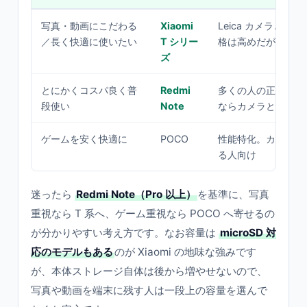
写真・動画にこだわる
Xiaomi
Leica カメラと上
／長く快適に使いたい
T シリー
格は高めだが満足度
ズ
とにかくコスパ良く普
Redmi
多くの人の正解。Pro /
段使い
Note
ならカメラと充電が
ゲームを安く快適に
POCO
性能特化。カメラは
る人向け
迷ったら
Redmi Note（Pro 以上）
を基準に、写真
重視なら T 系へ、ゲーム重視なら POCO へ寄せるの
が分かりやすい考え方です。なお容量は
microSD 対
応のモデルもある
のが Xiaomi の地味な強みです
が、本体ストレージ自体は後から増やせないので、
写真や動画を端末に残す人は一段上の容量を選んで