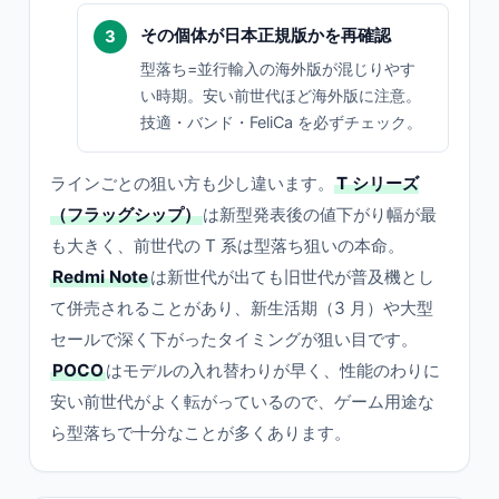
その個体が日本正規版かを再確認
型落ち=並行輸入の海外版が混じりやす
い時期。安い前世代ほど海外版に注意。
技適・バンド・FeliCa を必ずチェック。
ラインごとの狙い方も少し違います。
T シリーズ
（フラッグシップ）
は新型発表後の値下がり幅が最
も大きく、前世代の T 系は型落ち狙いの本命。
Redmi Note
は新世代が出ても旧世代が普及機とし
て併売されることがあり、新生活期（3 月）や大型
セールで深く下がったタイミングが狙い目です。
POCO
はモデルの入れ替わりが早く、性能のわりに
安い前世代がよく転がっているので、ゲーム用途な
ら型落ちで十分なことが多くあります。