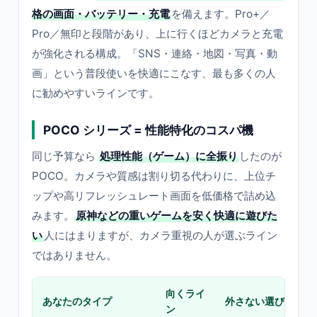
格の画面・バッテリー・充電
を備えます。Pro+／
Pro／無印と段階があり、上に行くほどカメラと充電
が強化される構成。「SNS・連絡・地図・写真・動
画」という普段使いを快適にこなす、最も多くの人
に勧めやすいラインです。
POCO シリーズ = 性能特化のコスパ機
同じ予算なら
処理性能（ゲーム）に全振り
したのが
POCO。カメラや質感は割り切る代わりに、上位チ
ップや高リフレッシュレート画面を低価格で詰め込
みます。
原神などの重いゲームを安く快適に遊びた
い
人にはまりますが、カメラ重視の人が選ぶライン
ではありません。
向くライ
あなたのタイプ
外さない選び方
ン