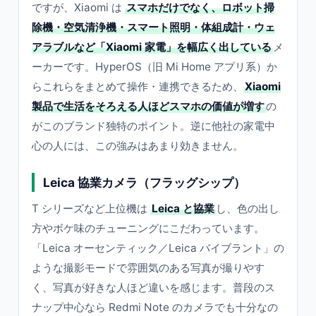
ですが、Xiaomi は
スマホだけでなく、ロボット掃
除機・空気清浄機・スマート照明・体組成計・ウェ
アラブルなど「Xiaomi 家電」を幅広く出している
メ
ーカーです。HyperOS（旧 Mi Home アプリ系）か
らこれらをまとめて操作・連携できるため、
Xiaomi
製品で生活をそろえる人ほどスマホの価値が増す
の
がこのブランド独特のポイント。逆に他社の家電中
心の人には、この強みはあまり効きません。
Leica 協業カメラ（フラッグシップ）
T シリーズなど上位機は
Leica と協業
し、色の出し
方やボケ味のチューニングにこだわっています。
「Leica オーセンティック／Leica バイブラント」の
ような撮影モードで雰囲気のある写真が撮りやす
く、写真が好きな人ほど違いを感じます。普段のス
ナップ中心なら Redmi Note のカメラでも十分なの