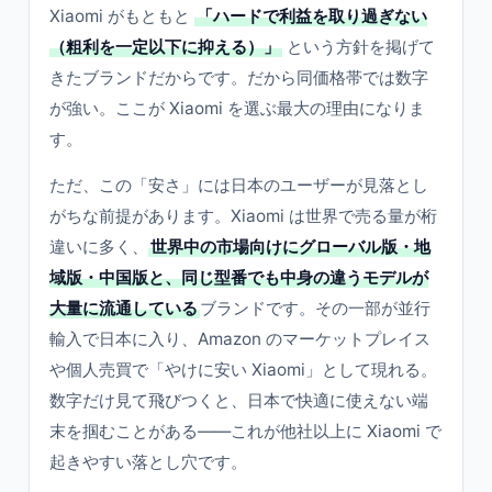
Xiaomi がもともと
「ハードで利益を取り過ぎない
（粗利を一定以下に抑える）」
という方針を掲げて
きたブランドだからです。だから同価格帯では数字
が強い。ここが Xiaomi を選ぶ最大の理由になりま
す。
ただ、この「安さ」には日本のユーザーが見落とし
がちな前提があります。Xiaomi は世界で売る量が桁
違いに多く、
世界中の市場向けにグローバル版・地
域版・中国版と、同じ型番でも中身の違うモデルが
大量に流通している
ブランドです。その一部が並行
輸入で日本に入り、Amazon のマーケットプレイス
や個人売買で「やけに安い Xiaomi」として現れる。
数字だけ見て飛びつくと、日本で快適に使えない端
末を掴むことがある——これが他社以上に Xiaomi で
起きやすい落とし穴です。