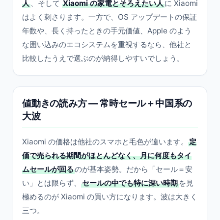
人
、そして
Xiaomi の家電とそろえたい人
に Xiaomi
はよく刺さります。一方で、OS アップデートの保証
年数や、長く持ったときの手元価値、Apple のよう
な囲い込みのエコシステムを重視するなら、他社と
比較したうえで選ぶのが納得しやすいでしょう。
値動きの読み方 — 常時セール＋中国系の
大波
Xiaomi の価格は他社のスマホと毛色が違います。
定
価で売られる期間がほとんどなく、月に何度もタイ
ムセールが回る
のが基本姿勢。だから「セール＝安
い」とは限らず、
セールの中でも特に深い時期
を見
極めるのが Xiaomi の買い方になります。波は大きく
三つ。