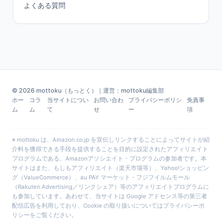
よくある質問
© 2026 mottoku（もっとく）｜運営：mottoku編集部
ホー
コラ
当サイトについ
お問い合わ
プライバシーポリシ
免責事
ム
ム
て
せ
ー
項
※ mottoku は、Amazon.co.jp を宣伝しリンクすることによってサイトが紹
介料を獲得できる手段を提供することを目的に設定されたアフィリエイト
プログラムである、Amazonアソシエイト・プログラムの参加者です。本
サイトはまた、もしもアフィリエイト（楽天市場等）、Yahoo!ショッピン
グ（ValueCommerce）、au PAY マーケット・フジフイルムモール
（Rakuten Advertising／リンクシェア）等のアフィリエイトプログラムに
も参加しています。あわせて、当サイトは Google アドセンス等の第三者
配信広告を利用しており、Cookie の取り扱いについては
プライバシーポ
リシー
をご覧ください。