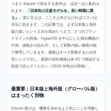
つまり Xiaomi で得をする条件は、ほぼ一点に集約さ
れます。
「日本向け正規モデルを、安い時期に買
う」
。逆に言えば、ここさえ外さなければコスパは
存分に効きます。この記事では、まず日本版と海外
版の違いという土台を固めたうえで、3 つのブラン
ドラインの性格、HyperOS を中心にした独自機能の
中身、値動きの読み方、そして実際の狙い価格の順
で整理していきます。価格はすべて変動するため目
安レンジで示し、最新の現在価格は各 EC で確認する
前提で読んでください（2026 年時点の情報）。
最重要：日本版と海外版（グローバル版）
はまったく別物
Xiaomi 選びは、機種を決めるより先にここを理解し