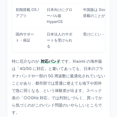
初期搭載 OS /
日本向けにグロ
中国版は Google 
アプリ
ーバル版
搭載のことがある
HyperOS
国内サポー
日本法人のサポ
受けにくい・実質自
ト・保証
ートを受けられ
る
特に厄介なのが
対応バンド
です。Xiaomi の海外版
は「4G/5G に対応」と書いてあっても、日本のプラ
チナバンドや一部の 5G 周波数に最適化されていない
ことがあり、都市部では普通に使えても地下や郊外
で急に弱くなる、という体験差が出ます。スペック
表の「○○GHz 対応」では判別しづらく、買ってか
ら気づくのがこのバンド問題のいやらしいところで
す。