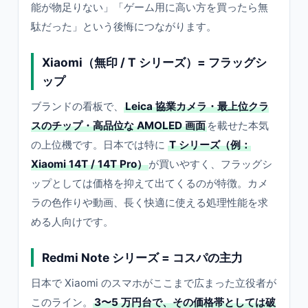
能が物足りない」「ゲーム用に高い方を買ったら無
駄だった」という後悔につながります。
Xiaomi（無印 / T シリーズ）= フラッグシ
ップ
ブランドの看板で、
Leica 協業カメラ・最上位クラ
スのチップ・高品位な AMOLED 画面
を載せた本気
の上位機です。日本では特に
T シリーズ（例：
Xiaomi 14T / 14T Pro）
が買いやすく、フラッグシ
ップとしては価格を抑えて出てくるのが特徴。カメ
ラの色作りや動画、長く快適に使える処理性能を求
める人向けです。
Redmi Note シリーズ = コスパの主力
日本で Xiaomi のスマホがここまで広まった立役者が
このライン。
3〜5 万円台で、その価格帯としては破