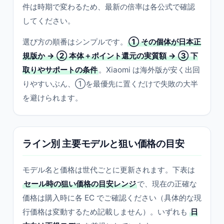
件は時期で変わるため、最新の倍率は各公式で確認
してください。
選び方の順番はシンプルです。
① その個体が日本正
規版か → ② 本体＋ポイント還元の実質額 → ③ 下
取りやサポートの条件
。Xiaomi は海外版が安く出回
りやすいぶん、①を最優先に置くだけで失敗の大半
を避けられます。
ライン別 主要モデルと狙い価格の目安
モデル名と価格は世代ごとに更新されます。下表は
セール時の狙い価格の目安レンジ
で、現在の正確な
価格は購入時に各 EC でご確認ください（具体的な現
行価格は変動するため記載しません）。いずれも
日