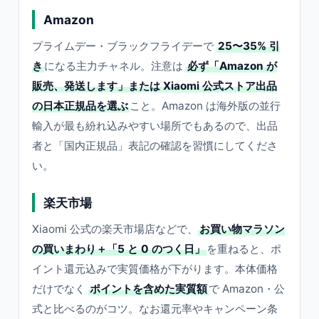
Amazon
プライムデー・ブラックフライデーで
25〜35% 引
き
になる主力チャネル。注意は
必ず「Amazon が
販売、発送します」または Xiaomi 公式ストア出品
の日本正規品を選ぶ
こと。Amazon は海外版の並行
輸入が最も紛れ込みやすい場所でもあるので、出品
者と「国内正規品」表記の確認を習慣にしてくださ
い。
楽天市場
Xiaomi 公式の楽天市場店などで、
お買い物マラソン
の買いまわり＋「5 と 0 のつく日」
を重ねると、ポ
イント還元込みで実質価格が下がります。本体価格
だけでなく
ポイントを含めた実質額
で Amazon・公
式と比べるのがコツ。なお還元率やキャンペーン条