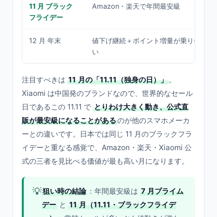
11 月 ブラック
Amazon・楽天で年間最安級
フライデー
12 月 年末
値下げ継続＋ポイント増量が乗りやす
い
注目すべきは
11 月の「11.11（独身の日）」
。
Xiaomi は中国発のブランドなので、世界的なセール
日であるこの 11.11 で
とりわけ大きく動き、公式直
販が最安級になることがある
のが他のスマホメーカ
ーとの違いです。日本では同じ 11 月のブラックフラ
イデーと重なる感覚で、Amazon・楽天・Xiaomi 公
式の三者を見比べる価値が最も高い月になります。
💡
狙い時の結論
：年間最安級は
7 月プライム
デー
と
11 月（11.11・ブラックフライデ