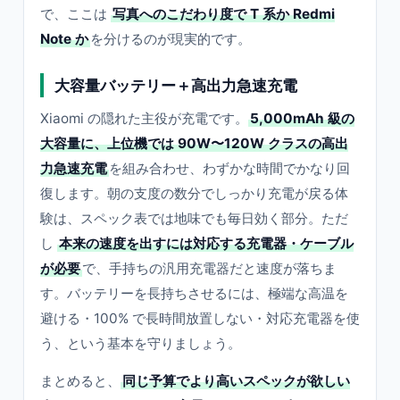
で、ここは
写真へのこだわり度で T 系か Redmi
Note か
を分けるのが現実的です。
大容量バッテリー＋高出力急速充電
Xiaomi の隠れた主役が充電です。
5,000mAh 級の
大容量に、上位機では 90W〜120W クラスの高出
力急速充電
を組み合わせ、わずかな時間でかなり回
復します。朝の支度の数分でしっかり充電が戻る体
験は、スペック表では地味でも毎日効く部分。ただ
し
本来の速度を出すには対応する充電器・ケーブル
が必要
で、手持ちの汎用充電器だと速度が落ちま
す。バッテリーを長持ちさせるには、極端な高温を
避ける・100% で長時間放置しない・対応充電器を使
う、という基本を守りましょう。
まとめると、
同じ予算でより高いスペックが欲しい