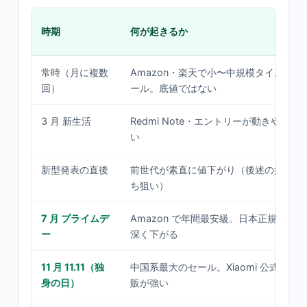
時期
何が起きるか
常時（月に複数
Amazon・楽天で小〜中規模タイムセ
回）
ール。底値ではない
3 月 新生活
Redmi Note・エントリーが動きやす
い
新型発表の直後
前世代が素直に値下がり（後述の型落
ち狙い）
7 月 プライムデ
Amazon で年間最安級。日本正規版が
ー
深く下がる
11 月 11.11（独
中国系最大のセール。Xiaomi 公式直
身の日）
販が強い