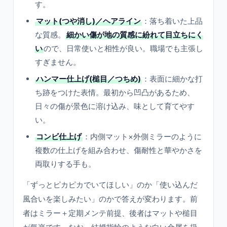
す。
マット(つや消し)／ヘアライン
：落ち着いた上品
な質感。
細かい傷が地の質感に紛れて目立ちにく
い
ので、日常使いと相性が良い。職場でも主張し
すぎません。
ハンマー仕上げ(槌目／つちめ)
：表面に細かな打
ち跡をつけた表情。最初から凹凸があるため、
日々の傷が景色に溶け込み、味として育てやす
い。
コンビ仕上げ
：内側マット×外側ミラーのように
複数の仕上げを組み合わせ、傷耐性と華やかさを
両取りする手も。
「ずっとピカピカでいてほしい」のか「使い込んだ
風合いを楽しみたい」のかで答えが変わります。前
者はミラー＋定期メンテ前提、後者はマットや槌目