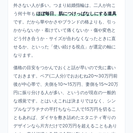
外さない人が多い。つまり結婚指輪は、二人が向こ
う何十年も
ほぼ毎日、肌につけっぱなしにする道具
です。だから華やかさやブランドの格よりも、引っ
かからないか・着けていて痛くないか・傷や変色と
どう付き合うか・サイズが合わなくなったときに直
せるか、といった「使い続ける視点」が選定の軸に
なります。
価格の目安をつかんでおくと話が早いので先に書い
ておきます。ペア(二人分)でおおむね20〜30万円前
後が中心帯で、夫側を10〜15万円、妻側を15〜20万
円に振り分ける人が多い、というのが現在の一般的
な感覚です。とはいえこれは決まりではなく、シン
プルなプラチナの平打ちなら二人で15万円を切るこ
ともあれば、ダイヤを敷き詰めたエタニティ寄りの
デザインなら片方だけで20万円を超えることもあり