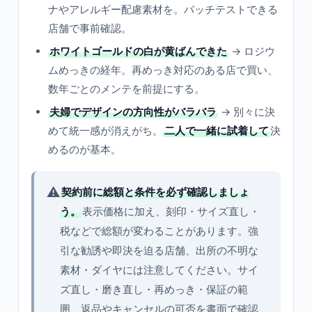
ナやアレルギー配慮素材を。パッチテストできる
店舗で事前確認。
ホワイトゴールドの白が黄ばんできた
→ ロジウ
ムめっきの経年。再めっき対応のある店で買い、
数年ごとのメンテを前提にする。
夫婦でデザインの方向性がバラバラ
→ 別々に決
めて統一感が消えがち。
二人で一緒に試着して
決
めるのが基本。
⚠️
契約前に総額と条件を必ず確認しましょ
う。
表示価格に加え、刻印・サイズ直し・
税などで総額が変わることがあります。強
引な勧誘や即決を迫る店舗、出所の不明な
素材・ダイヤには注意してください。サイ
ズ直し・磨き直し・再めっき・保証の範
囲、返品やキャンセルの可否を書面で確認