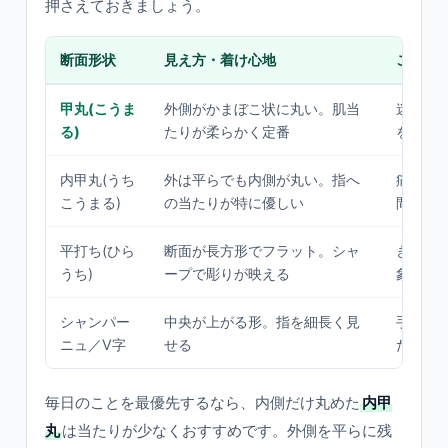
押さえておきましょう。
断面形状
見え方・着け心地
こんな
甲丸(こうま
外側がかまぼこ状に丸い。肌当
迷った
る)
たりが柔らかく定番
をよく
内甲丸(うち
外は平らでも内側が丸い。指へ
痛みが
こうまる)
の当たりが特に優しい
間つけ
平打ち(ひら
断面が長方形でフラット。シャ
きりっ
うち)
ープで彫りが映える
象・刻
シャンパー
中央が上がる形。指を細長く見
手をす
ニュ／V字
せる
たい
毎日のことを最優先するなら、内側だけ丸めた
内甲
丸
は当たりが少なくおすすめです。外側を平らに残