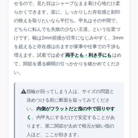
せるので、見た目はシャープなまま着け心地だけ柔
らかくできます。逆に、しっかりした存在感と刻印
の映えを取りたいなら平打ち。甲丸はその中間で、
どちらに転んでも失敗の少ない王道、という位置づ
けです。幅は2mm前後が日常になじみやすく、3mm
を超えると存在感は出ますが家事や仕事での干渉も
増えます。試着では必ず
両手とも・利き手にも
はめ
て、関節を通る瞬間の引っかかりを確かめてくださ
い。
⚠️
指輪が回ってしまう人は、サイズの問題と
決めつける前に断面を疑ってみてくださ
い。
内側がフラットだと指の中で回りやす
く
、内甲丸にするだけで安定することがあ
ります。第二関節が太めで根元が細い指の
人ほど、ここが効きます。