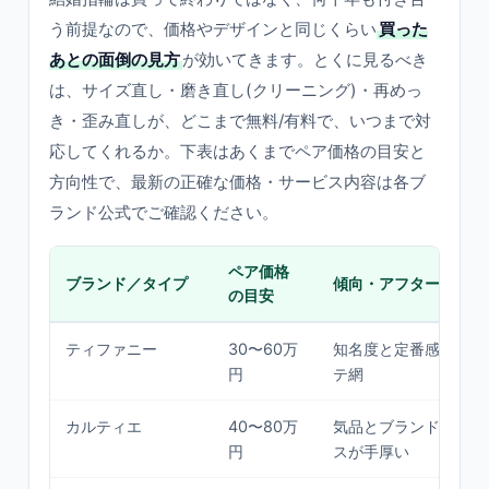
う前提なので、価格やデザインと同じくらい
買った
あとの面倒の見方
が効いてきます。とくに見るべき
は、サイズ直し・磨き直し(クリーニング)・再めっ
き・歪み直しが、どこまで無料/有料で、いつまで対
応してくれるか。下表はあくまでペア価格の目安と
方向性で、最新の正確な価格・サービス内容は各ブ
ランド公式でご確認ください。
ペア価格
ブランド／タイプ
傾向・アフターの方向
の目安
ティファニー
30〜60万
知名度と定番感。世界
円
テ網
カルティエ
40〜80万
気品とブランド力。正
円
スが手厚い