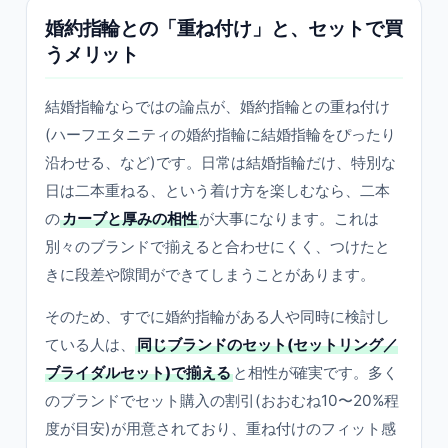
婚約指輪との「重ね付け」と、セットで買
うメリット
結婚指輪ならではの論点が、婚約指輪との重ね付け
(ハーフエタニティの婚約指輪に結婚指輪をぴったり
沿わせる、など)です。日常は結婚指輪だけ、特別な
日は二本重ねる、という着け方を楽しむなら、二本
の
カーブと厚みの相性
が大事になります。これは
別々のブランドで揃えると合わせにくく、つけたと
きに段差や隙間ができてしまうことがあります。
そのため、すでに婚約指輪がある人や同時に検討し
ている人は、
同じブランドのセット(セットリング／
ブライダルセット)で揃える
と相性が確実です。多く
のブランドでセット購入の割引(おおむね10〜20%程
度が目安)が用意されており、重ね付けのフィット感