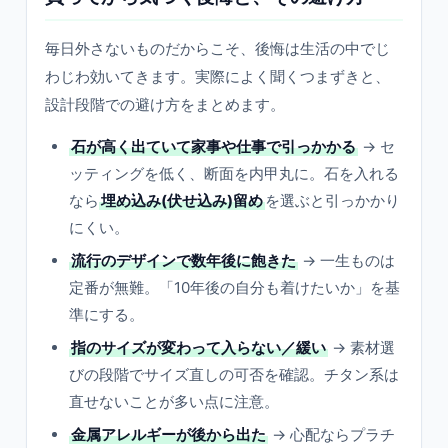
毎日外さないものだからこそ、後悔は生活の中でじ
わじわ効いてきます。実際によく聞くつまずきと、
設計段階での避け方をまとめます。
石が高く出ていて家事や仕事で引っかかる
→ セ
ッティングを低く、断面を内甲丸に。石を入れる
なら
埋め込み(伏せ込み)留め
を選ぶと引っかかり
にくい。
流行のデザインで数年後に飽きた
→ 一生ものは
定番が無難。「10年後の自分も着けたいか」を基
準にする。
指のサイズが変わって入らない／緩い
→ 素材選
びの段階でサイズ直しの可否を確認。チタン系は
直せないことが多い点に注意。
金属アレルギーが後から出た
→ 心配ならプラチ