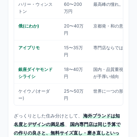
ハリー・ウィンス
60〜200
最高峰の憧れ。価格相
トン
万円
俄(にわか)
20〜40万
京都発・和の意匠と上
円
アイプリモ
15〜35万
専門店ならではの選択
円
銀座ダイヤモンド
18〜40万
国内・品質重視。アフ
シライシ
円
が手厚い傾向
ケイウノ(オーダ
25〜50万
世界に一つの形を作れ
ー)
円
ざっくりとした住み分けとして、
海外ブランドは知
名度とデザインの満足感
、
国内専門店は同じ予算で
の作りの良さと、無料サイズ直し・磨き直しといっ