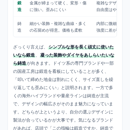
鍛
金属が締まって硬く、変形・傷
複雑なデザインや
造
に強い。歪みにくい
自由度はやや低め
鋳
細かい装飾・複雑な曲線・多く
内部に微細な気泡
造
の石留めが得意。価格も柔軟
強度に差が出るこ
ざっくり言えば、
シンプルな形を長く頑丈に使いた
いなら鍛造
、
凝った装飾やダイヤをあしらいたいな
ら鋳造
が向きます。ドイツ系の専門ブランドや一部
の国産工房は鍛造を看板にしていることが多く、
「叩いて締めた地金は割れにくく、サイズ直しを繰
り返しても歪みにくい」と説明されます。一方で多
くの海外ハイブランドや量産ラインは鋳造が主流
で、デザインの幅広さがそのまま魅力になっていま
す。どちらが上というより、自分の選ぶデザインに
製法が合っているかが大事です。気になるブランド
があれば、店頭で「この指輪は鍛造ですか、鋳造で