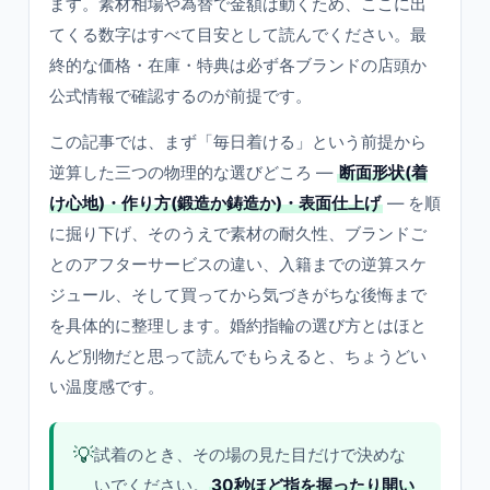
ます。素材相場や為替で金額は動くため、ここに出
てくる数字はすべて目安として読んでください。最
終的な価格・在庫・特典は必ず各ブランドの店頭か
公式情報で確認するのが前提です。
この記事では、まず「毎日着ける」という前提から
逆算した三つの物理的な選びどころ —
断面形状(着
け心地)・作り方(鍛造か鋳造か)・表面仕上げ
— を順
に掘り下げ、そのうえで素材の耐久性、ブランドご
とのアフターサービスの違い、入籍までの逆算スケ
ジュール、そして買ってから気づきがちな後悔まで
を具体的に整理します。婚約指輪の選び方とはほと
んど別物だと思って読んでもらえると、ちょうどい
い温度感です。
💡
試着のとき、その場の見た目だけで決めな
いでください。
30秒ほど指を握ったり開い