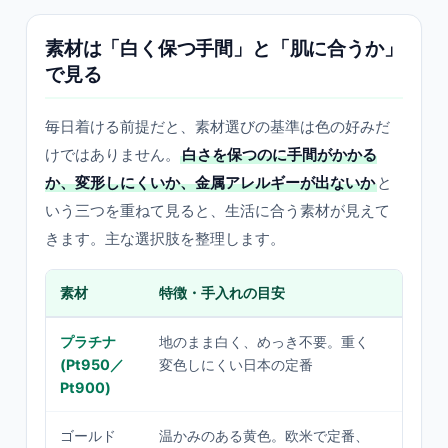
素材は「白く保つ手間」と「肌に合うか」
で見る
毎日着ける前提だと、素材選びの基準は色の好みだ
けではありません。
白さを保つのに手間がかかる
か、変形しにくいか、金属アレルギーが出ないか
と
いう三つを重ねて見ると、生活に合う素材が見えて
きます。主な選択肢を整理します。
素材
特徴・手入れの目安
向いて
プラチナ
地のまま白く、めっき不要。重く
手間を
(Pt950／
変色しにくい日本の定番
く安心
Pt900)
たい
ゴールド
温かみのある黄色。欧米で定番、
イエロ