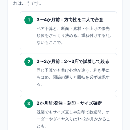
れはこうです。
3〜4か月前：方向性を二人で合意
ペア予算と、断面・素材・仕上げの優先
順位をざっくり決める。重ね付けする/し
ないもここで。
2〜3か月前：2〜3店で試着して絞る
同じ予算でも着け心地が違う。利き手に
もはめ、関節の通りと回転を必ず確認す
る。
2か月前:発注・刻印・サイズ確定
既製でもサイズ直しや刻印で数週間、オ
ーダーやダイヤ入りは1〜2か月かかるこ
とも。