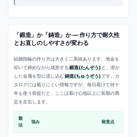
「鍛造」か「鋳造」か — 作り方で耐久性
とお直しのしやすさが変わる
結婚指輪の作り方は大きく二系統あります。地金を
叩いて締めながら成形する
鍛造(たんぞう)
と、溶か
した金属を型に流し込む
鋳造(ちゅうぞう)
です。カ
タログには載りにくい情報ですが、毎日着けて何十
年も使う前提だと、ここは着け心地以上に長期の満
足を左右します。
製
強み
留意点
法