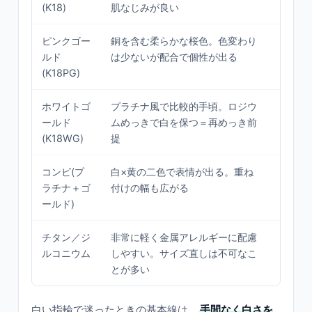
(K18)
肌なじみが良い
味が好
ピンクゴー
銅を含む柔らかな桜色。色変わり
優しい
ルド
は少ないが配合で個性が出る
人と被
(K18PG)
い
ホワイトゴ
プラチナ風で比較的手頃。ロジウ
白色系
ールド
ムめっきで白を保つ＝再めっき前
で・色
(K18WG)
提
しみた
コンビ(プ
白×黄の二色で表情が出る。重ね
個性・
ラチナ＋ゴ
付けの幅も広がる
出した
ールド)
チタン／ジ
非常に軽く金属アレルギーに配慮
アレル
ルコニウム
しやすい。サイズ直しは不可なこ
質・軽
とが多い
白い指輪で迷ったときの基本線は、
手間なく白さを