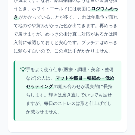
が気楽です。なお、結婚指輪のような白い金属を扱
うとき、ホワイトゴールドには表面に
ロジウムめっ
き
がかかっていることが多く、これは年単位で薄れ
て地のやや黄みがかった色が出てきます。再めっき
で戻せますが、めっきの掛け直し対応があるかは購
入前に確認しておくと安心です。プラチナはめっき
に頼らず白いので、この点は手がかかりません。
💡
手をよく使う仕事(医療・調理・美容・整備
など)の人は、
マットや槌目＋幅細め＋低め
セッティング
の組み合わせが現実的に長持
ちします。輝きは磨き直しでいつでも足せ
ますが、毎日のストレスは形と仕上げでし
か減らせません。