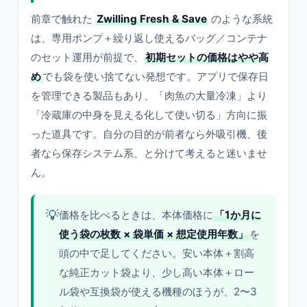
前章で触れた
Zwilling Fresh & Save
のような系統
は、専用ポンプ＋繰り返し使えるバッグ／コンテナ
のセット運用が前提で、
初期セットの価格はやや高
め
でも袋を使い捨てない発想です。アプリで保存日
を管理できる製品もあり、「肉魚の大量冷凍」より
「冷蔵庫の中身を見える化して使い切る」方向に振
った道具です。自分の目的が前者なら外吸引機、後
者なら保存システム系、と分けて考えると迷いませ
ん。
💡
価格を比べるときは、本体価格に
「1か月に
使う袋の枚数 × 袋単価 × 想定使用年数」
を
頭の中で足してください。安い本体＋割高
な純正カット袋より、少し高い本体＋ロー
ル袋や互換袋が使える機種のほうが、2〜3