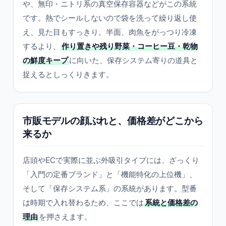
や、無印・ニトリ系の真空保存容器などがこの系統
です。熱でシールしないので袋を洗って繰り返し使
え、見た目もすっきり。半面、肉魚をがっつり冷凍
するより、
作り置きや残り野菜・コーヒー豆・乾物
の鮮度キープ
に向いた、保存システム寄りの道具と
捉えるとしっくりきます。
市販モデルの顔ぶれと、価格差がどこから
来るか
店頭やECで実際に並ぶ外吸引タイプには、ざっくり
「入門の定番ブランド」と「機能特化の上位機」、
そして「保存システム系」の系統があります。型番
は時期で入れ替わるため、ここでは
系統と価格差の
理由
を押さえます。