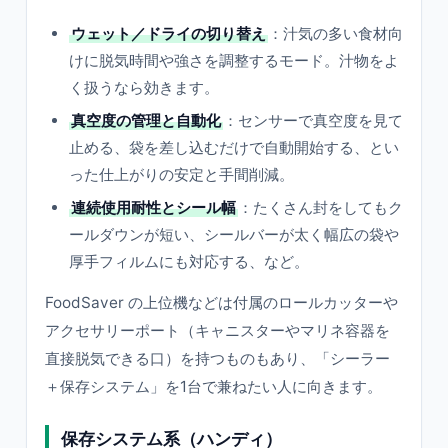
ウェット／ドライの切り替え
：汁気の多い食材向
けに脱気時間や強さを調整するモード。汁物をよ
く扱うなら効きます。
真空度の管理と自動化
：センサーで真空度を見て
止める、袋を差し込むだけで自動開始する、とい
った仕上がりの安定と手間削減。
連続使用耐性とシール幅
：たくさん封をしてもク
ールダウンが短い、シールバーが太く幅広の袋や
厚手フィルムにも対応する、など。
FoodSaver の上位機などは付属のロールカッターや
アクセサリーポート（キャニスターやマリネ容器を
直接脱気できる口）を持つものもあり、「シーラー
＋保存システム」を1台で兼ねたい人に向きます。
保存システム系（ハンディ）