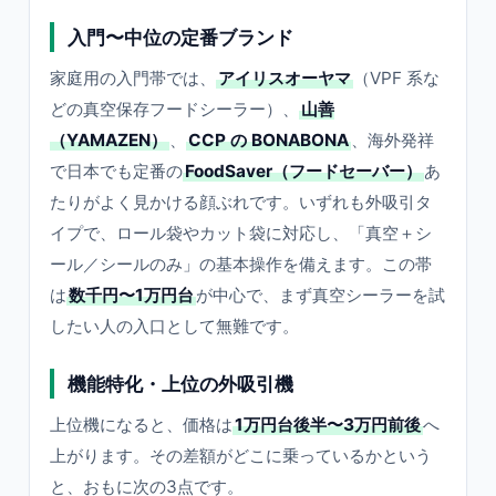
入門〜中位の定番ブランド
家庭用の入門帯では、
アイリスオーヤマ
（VPF 系な
どの真空保存フードシーラー）、
山善
（YAMAZEN）
、
CCP の BONABONA
、海外発祥
で日本でも定番の
FoodSaver（フードセーバー）
あ
たりがよく見かける顔ぶれです。いずれも外吸引タ
イプで、ロール袋やカット袋に対応し、「真空＋シ
ール／シールのみ」の基本操作を備えます。この帯
は
数千円〜1万円台
が中心で、まず真空シーラーを試
したい人の入口として無難です。
機能特化・上位の外吸引機
上位機になると、価格は
1万円台後半〜3万円前後
へ
上がります。その差額がどこに乗っているかという
と、おもに次の3点です。