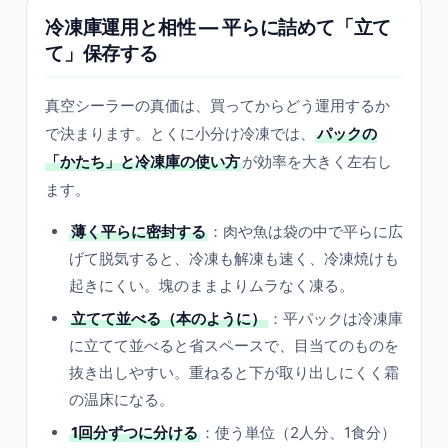
冷凍庫運用と相性 — 平らに詰めて「立て
て」保存する
真空シーラーの真価は、買ってからどう運用するか
で決まります。とくに小分け冷凍では、
パックの
「かたち」と冷凍庫の使い方
が効率を大きく左右し
ます。
薄く平らに密封する
：肉や魚は袋の中で平らに広
げて脱気すると、冷凍も解凍も速く、冷凍焼けも
起きにくい。塊のままよりムラなく凍る。
立てて並べる（本のように）
：平パックは冷凍庫
に立てて並べると省スペースで、目当てのものを
抜き出しやすい。重ねると下が取り出しにくく霜
の温床になる。
1回分ずつに分ける
：使う単位（2人分、1食分）