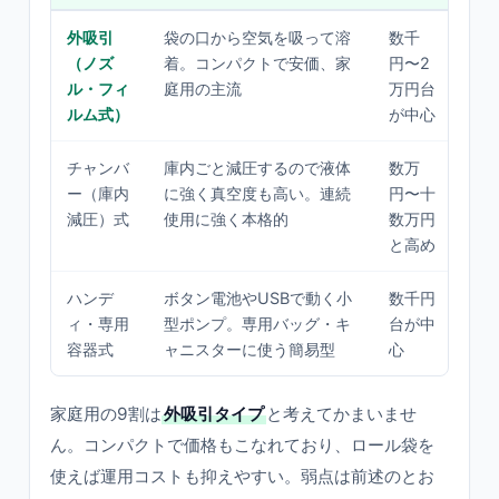
外吸引
袋の口から空気を吸って溶
数千
小分
（ノズ
着。コンパクトで安価、家
円〜2
まと
ル・フィ
庭用の主流
万円台
保存
ルム式）
が中心
の人
チャンバ
庫内ごと減圧するので液体
数万
汁物
ー（庫内
に強く真空度も高い。連続
円〜十
理が
減圧）式
使用に強く本格的
数万円
ほぼ
と高め
ハンデ
ボタン電池やUSBで動く小
数千円
たま
ィ・専用
型ポンプ。専用バッグ・キ
台が中
省ス
容器式
ャニスターに使う簡易型
心
優先
家庭用の9割は
外吸引タイプ
と考えてかまいませ
ん。コンパクトで価格もこなれており、ロール袋を
使えば運用コストも抑えやすい。弱点は前述のとお