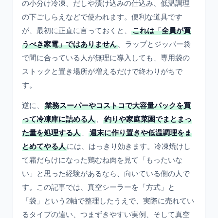
の小分け冷凍、だしや漬け込みの仕込み、低温調理
の下ごしらえなどで使われます。便利な道具です
が、最初に正直に言っておくと、
これは「全員が買
うべき家電」ではありません
。ラップとジッパー袋
で間に合っている人が無理に導入しても、専用袋の
ストックと置き場所が増えるだけで終わりがちで
す。
逆に、
業務スーパーやコストコで大容量パックを買
って冷凍庫に詰める人
、
釣りや家庭菜園でまとまっ
た量を処理する人
、
週末に作り置きや低温調理をま
とめてやる人
には、はっきり効きます。冷凍焼けし
て霜だらけになった鶏むね肉を見て「もったいな
い」と思った経験があるなら、向いている側の人で
す。この記事では、真空シーラーを「方式」と
「袋」という2軸で整理したうえで、実際に売れてい
るタイプの違い、つまずきやすい実例、そして真空