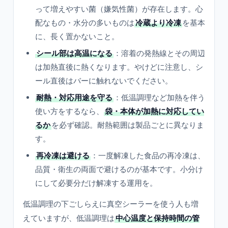
って増えやすい菌（嫌気性菌）が存在します。心
配なもの・水分の多いものは
冷蔵より冷凍
を基本
に、長く置かないこと。
シール部は高温になる
：溶着の発熱線とその周辺
は加熱直後に熱くなります。やけどに注意し、シ
ール直後はバーに触れないでください。
耐熱・対応用途を守る
：低温調理など加熱を伴う
使い方をするなら、
袋・本体が加熱に対応してい
るか
を必ず確認。耐熱範囲は製品ごとに異なりま
す。
再冷凍は避ける
：一度解凍した食品の再冷凍は、
品質・衛生の両面で避けるのが基本です。小分け
にして必要分だけ解凍する運用を。
低温調理の下ごしらえに真空シーラーを使う人も増
えていますが、低温調理は
中心温度と保持時間の管