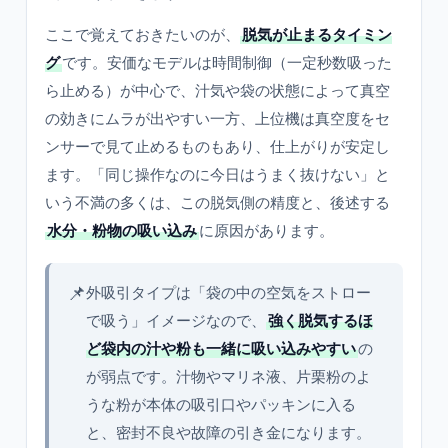
ここで覚えておきたいのが、
脱気が止まるタイミン
グ
です。安価なモデルは時間制御（一定秒数吸った
ら止める）が中心で、汁気や袋の状態によって真空
の効きにムラが出やすい一方、上位機は真空度をセ
ンサーで見て止めるものもあり、仕上がりが安定し
ます。「同じ操作なのに今日はうまく抜けない」と
いう不満の多くは、この脱気側の精度と、後述する
水分・粉物の吸い込み
に原因があります。
📌
外吸引タイプは「袋の中の空気をストロー
で吸う」イメージなので、
強く脱気するほ
ど袋内の汁や粉も一緒に吸い込みやすい
の
が弱点です。汁物やマリネ液、片栗粉のよ
うな粉が本体の吸引口やパッキンに入る
と、密封不良や故障の引き金になります。