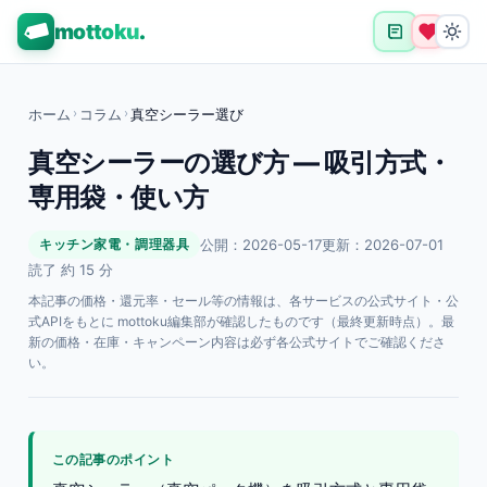
mottoku
.
ホーム
›
コラム
›
真空シーラー選び
真空シーラーの選び方 — 吸引方式・
専用袋・使い方
公開：2026-05-17
更新：2026-07-01
キッチン家電・調理器具
読了 約 15 分
本記事の価格・還元率・セール等の情報は、各サービスの公式サイト・公
式APIをもとに mottoku編集部が確認したものです（最終更新時点）。最
新の価格・在庫・キャンペーン内容は必ず各公式サイトでご確認くださ
い。
この記事のポイント