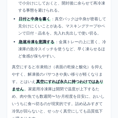
で小分けにしておくと、開封後に余らせて再冷凍
する事態を避けられる。
日付と中身を書く
：真空パックは中身が密着して
見分けにくいことがある。マスキングテープやペ
ンで日付・品名を。先入れ先出しで使い切る。
急速冷凍を意識する
：金属トレーの上に置く、冷
凍庫の急冷スイッチを使うなど、早く凍らせるほ
ど食感が保ちやすい。
真空にすると冷凍焼け（表面の乾燥と酸化）を抑え
やすく、解凍後のパサつきや臭い移りが軽くなりま
す。とはいえ
真空にすれば永久に持つわけではあり
ません
。家庭用冷凍庫は開閉で温度が上下するた
め、肉や魚でも数週間〜1か月程度を目安に、おいし
いうちに食べ切るのが現実的です。詰め込みすぎて
冷気が回らないと、せっかく真空にしても品質低下