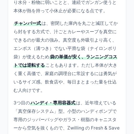
り水分・粉物に弱いことと、連続でガンガン使うと
本体が熱を持って小休止が必要になる点です。
チャンバー式
は、密閉した庫内を丸ごと減圧してか
ら封をする方式で、汁ごとカレーやスープを真空に
できるのが最大の強み。真空度も外吸引より高く、
エンボス（溝つき）でない平滑な袋（ナイロンポリ
袋）が使えるため
袋の単価が安く、ランニングコス
トでは逆転する
こともあります。ただし本体が大き
く重く高価で、家庭の調理台に常設するには勇気が
いるサイズ感。飲食店や、毎日まとまった量を仕込
む人向けです。
3つ目の
ハンディ・専用容器式
は、近年増えている
「真空保存システム」型。小型のハンディポンプで
専用のジッパーバッグやガラス・樹脂のキャニスタ
ーから空気を抜くもので、Zwilling の Fresh & Save