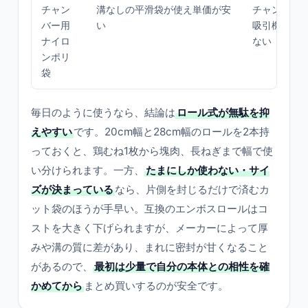
チャン
溝なしの平滑袋が使え単価が安
チャンバー
バー用
い
吸引機では
ナイロ
ない
ンポリ
袋
毎日のように使うなら、結論は
ロール式が無駄を抑
えやすい
です。20cm幅と28cm幅のロールを2本持
っておくと、鶏むね1枚から塊肉、長ねぎまで幅で使
い分けられます。一方、
たまにしか使わない・サイ
ズが決まっている
なら、片側を封じるだけで済むカ
ット袋のほうが手早い。互換のエンボスロールはコ
ストを大きく下げられますが、メーカーによって厚
みや溝の質に差があり、まれに密封が甘くなること
があるので、
最初は少量で自分の本体との相性を確
かめてから
まとめ買いするのが安全です。