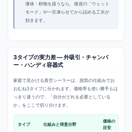
液体・粉物を扱うなら、後述の「ウェット
モード」や一旦凍らせてから詰める工夫が
効きます。
3タイプの実力差 — 外吸引・チャンバ
ー・ハンディ容器式
家庭で見かける真空シーラーは、脱気の仕組みでお
おむね3タイプに分かれます。価格帯も使い勝手もは
っきり違うので、「自分がどれを必要としている
か」をここで切り分けます。
価格の
タイプ
仕組みと得意分野
向く
目安