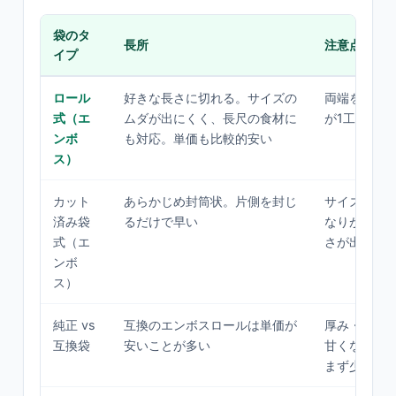
袋のタ
長所
注意点
イプ
ロール
好きな長さに切れる。サイズの
両端をシー
式（エ
ムダが出にくく、長尺の食材に
が1工程増え
ンボ
も対応。単価も比較的安い
ス）
カット
あらかじめ封筒状。片側を封じ
サイズが固
済み袋
るだけで早い
なりがち。
式（エ
さが出る
ンボ
ス）
純正 vs
互換のエンボスロールは単価が
厚み・溝の
互換袋
安いことが多い
甘くなる個
まず少量で