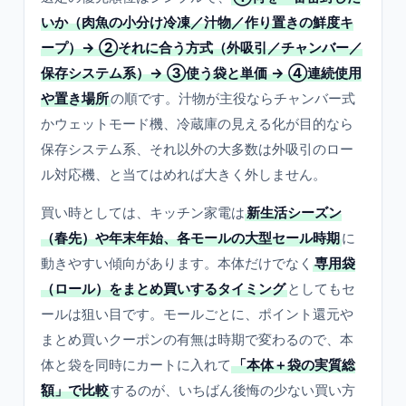
いか（肉魚の小分け冷凍／汁物／作り置きの鮮度キ
ープ）→ ②それに合う方式（外吸引／チャンバー／
保存システム系）→ ③使う袋と単価 → ④連続使用
や置き場所
の順です。汁物が主役ならチャンバー式
かウェットモード機、冷蔵庫の見える化が目的なら
保存システム系、それ以外の大多数は外吸引のロー
ル対応機、と当てはめれば大きく外しません。
買い時としては、キッチン家電は
新生活シーズン
（春先）や年末年始、各モールの大型セール時期
に
動きやすい傾向があります。本体だけでなく
専用袋
（ロール）をまとめ買いするタイミング
としてもセ
ールは狙い目です。モールごとに、ポイント還元や
まとめ買いクーポンの有無は時期で変わるので、本
体と袋を同時にカートに入れて
「本体＋袋の実質総
額」で比較
するのが、いちばん後悔の少ない買い方