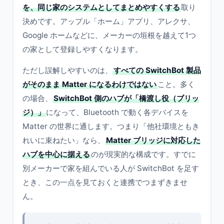
を、同じ家のシステムとしてまとめやすくする
取り
決めです。アップル「ホーム」アプリ、アレクサ、
Google ホームなどに、メーカーの垣根を越えて1つ
の家として登録しやすくなります。
ただし誤解しやすいのは、
すべての SwitchBot 製品
がそのまま Matter になるわけではない
こと。多く
の場合、
SwitchBot 側のハブが「橋渡し役（ブリッ
ジ）」
になって、Bluetooth で動く各デバイスを
Matter の世界に通します。つまり「他社環境ともき
れいに束ねたい」なら、
Matter ブリッジに対応した
ハブを中心に据える
のが現実的な構成です。すでに
別メーカーで家を組んでいる人が SwitchBot を足す
とき、この一点を見ておくと連携でつまずきませ
ん。