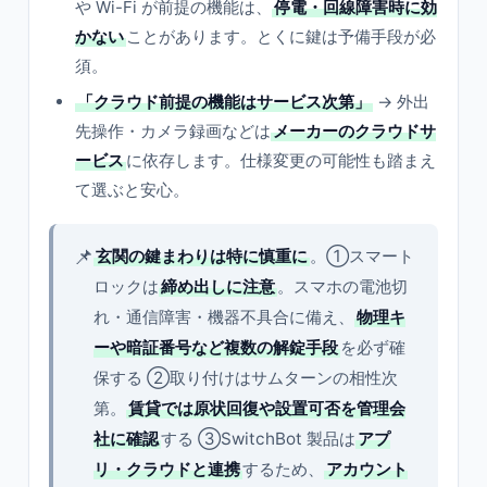
や Wi-Fi が前提の機能は、
停電・回線障害時に効
かない
ことがあります。とくに鍵は予備手段が必
須。
「クラウド前提の機能はサービス次第」
→ 外出
先操作・カメラ録画などは
メーカーのクラウドサ
ービス
に依存します。仕様変更の可能性も踏まえ
て選ぶと安心。
📌
玄関の鍵まわりは特に慎重に
。①スマート
ロックは
締め出しに注意
。スマホの電池切
れ・通信障害・機器不具合に備え、
物理キ
ーや暗証番号など複数の解錠手段
を必ず確
保する ②取り付けはサムターンの相性次
第。
賃貸では原状回復や設置可否を管理会
社に確認
する ③SwitchBot 製品は
アプ
リ・クラウドと連携
するため、
アカウント