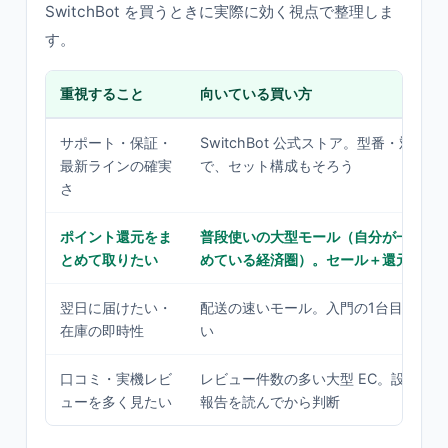
SwitchBot を買うときに実際に効く視点で整理しま
す。
重視すること
向いている買い方
サポート・保証・
SwitchBot 公式ストア。型番・対応
最新ラインの確実
で、セット構成もそろう
さ
ポイント還元をま
普段使いの大型モール（自分が一番ポ
とめて取りたい
めている経済圏）。セール＋還元で実
翌日に届けたい・
配送の速いモール。入門の1台目を試す
在庫の即時性
い
口コミ・実機レビ
レビュー件数の多い大型 EC。設置の
ューを多く見たい
報告を読んでから判断