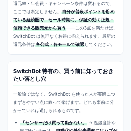
還元率・年会費・キャンペーン条件は変わるので、
ここでは断定しません。
自分が普段ポイントを貯め
ている経済圏で、セール時期に、保証の効く正規・
信頼できる販売元から買う
——この3点を満たせば、
SwitchBot は無理なくお得に揃えられます。最新の
還元条件は
各公式・各モールで確認
してください。
SwitchBot 特有の、買う前に知っておき
たい落とし穴
一般論ではなく、SwitchBot を使った人が実際につ
まずきやすい点に絞って挙げます。どれも事前に分
かっていれば避けられるものです。
「センサーだけ買って動かない」
→ 温湿度計や
開閉センサーは、
自動化や外出先通知にはハブが