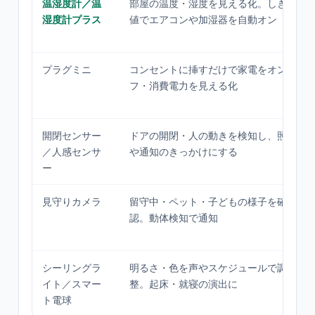
温湿度計／温
部屋の温度・湿度を見える化。しきい
湿度計プラス
値でエアコンや加湿器を自動オン
プラグミニ
コンセントに挿すだけで家電をオンオ
フ・消費電力を見える化
開閉センサー
ドアの開閉・人の動きを検知し、照明
／人感センサ
や通知のきっかけにする
ー
見守りカメラ
留守中・ペット・子どもの様子を確
認。動体検知で通知
シーリングラ
明るさ・色を声やスケジュールで調
イト／スマー
整。起床・就寝の演出に
ト電球