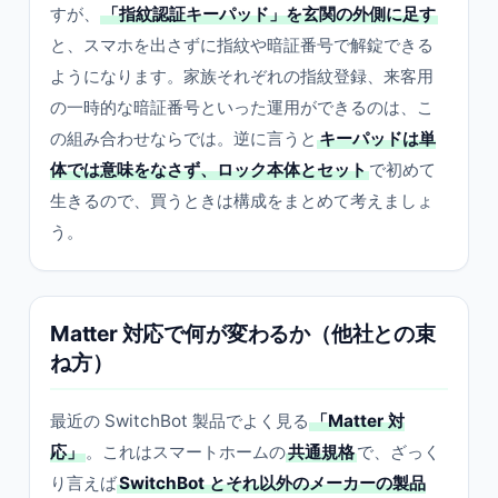
すが、
「指紋認証キーパッド」を玄関の外側に足す
と、スマホを出さずに指紋や暗証番号で解錠できる
ようになります。家族それぞれの指紋登録、来客用
の一時的な暗証番号といった運用ができるのは、こ
の組み合わせならでは。逆に言うと
キーパッドは単
体では意味をなさず、ロック本体とセット
で初めて
生きるので、買うときは構成をまとめて考えましょ
う。
Matter 対応で何が変わるか（他社との束
ね方）
最近の SwitchBot 製品でよく見る
「Matter 対
応」
。これはスマートホームの
共通規格
で、ざっく
り言えば
SwitchBot とそれ以外のメーカーの製品