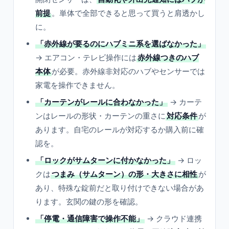
前提
。単体で全部できると思って買うと肩透かし
に。
「赤外線が要るのにハブミニ系を選ばなかった」
→ エアコン・テレビ操作には
赤外線つきのハブ
本体
が必要。赤外線非対応のハブやセンサーでは
家電を操作できません。
「カーテンがレールに合わなかった」
→ カーテ
ンはレールの形状・カーテンの重さに
対応条件
が
あります。自宅のレールが対応するか購入前に確
認を。
「ロックがサムターンに付かなかった」
→ ロッ
クは
つまみ（サムターン）の形・大きさに相性
が
あり、特殊な錠前だと取り付けできない場合があ
ります。玄関の鍵の形を確認。
「停電・通信障害で操作不能」
→ クラウド連携