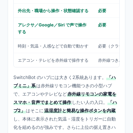
外出先・職場から操作・状態確認する
必要
アレクサ／Google／Siri で声で操作
必要
する
時刻・気温・人感などで自動で動かす
必要（クラウド連
エアコン・テレビを赤外線で操作する
赤外線つきハブ本
SwitchBot のハブには大きく2系統あります。
「ハ
ブミニ」系
は赤外線リモコン機能つきの小型ハブ
で、エアコンやテレビなど
赤外線リモコンの家電を
スマホ・音声でまとめて操作
したい人の入口。
「ハ
ブ2」
はそこに
温湿度計と簡易な操作ボタンを内蔵
し、本体に表示された気温・湿度をトリガーに自動
化を組めるのが強みです。さらに上位の据え置きハ