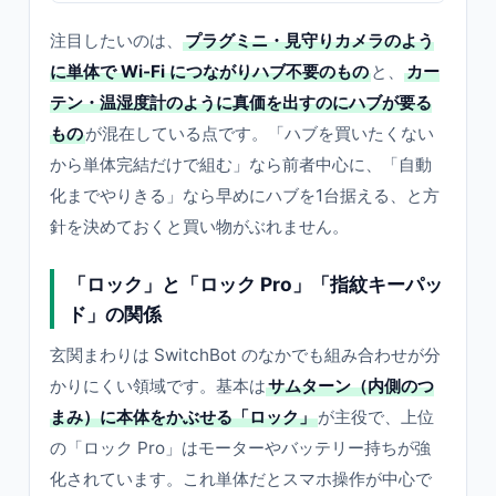
注目したいのは、
プラグミニ・見守りカメラのよう
に単体で Wi-Fi につながりハブ不要のもの
と、
カー
テン・温湿度計のように真価を出すのにハブが要る
もの
が混在している点です。「ハブを買いたくない
から単体完結だけで組む」なら前者中心に、「自動
化までやりきる」なら早めにハブを1台据える、と方
針を決めておくと買い物がぶれません。
「ロック」と「ロック Pro」「指紋キーパッ
ド」の関係
玄関まわりは SwitchBot のなかでも組み合わせが分
かりにくい領域です。基本は
サムターン（内側のつ
まみ）に本体をかぶせる「ロック」
が主役で、上位
の「ロック Pro」はモーターやバッテリー持ちが強
化されています。これ単体だとスマホ操作が中心で