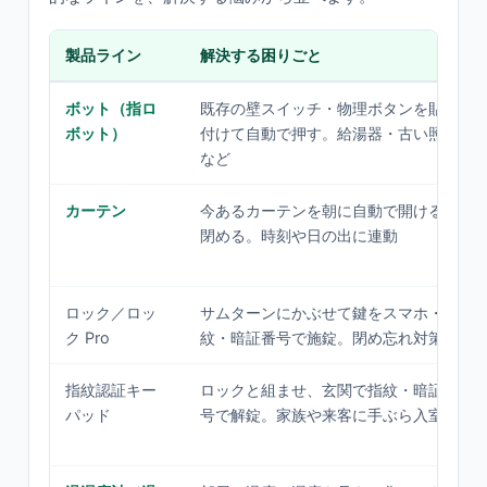
製品ライン
解決する困りごと
ボット（指ロ
既存の壁スイッチ・物理ボタンを貼り
ボット）
付けて自動で押す。給湯器・古い照明
など
カーテン
今あるカーテンを朝に自動で開ける・
閉める。時刻や日の出に連動
ロック／ロッ
サムターンにかぶせて鍵をスマホ・指
ク Pro
紋・暗証番号で施錠。閉め忘れ対策
指紋認証キー
ロックと組ませ、玄関で指紋・暗証番
パッド
号で解錠。家族や来客に手ぶら入室