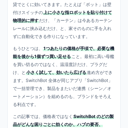
貸でとくに効いてきます。たとえば「ボット」は壁
付けスイッチの
上に小さな指ロボットを貼り付けて
物理的に押す
だけ、「カーテン」は今あるカーテン
レールに挟み込むだけ、と、家そのものに手を入れ
ずに自動化できる作りになっています。
もうひとつは、
1つあたりの価格が手頃で、必要な機
能を後から1個ずつ買い足せる
こと。最初に高い母艦
を買い切るのではなく、温湿度計だけ、プラグだ
け、と
小さく試して、効いたら広げる
進め方ができ
ます。SwitchBot 全体が同じアプリ「SwitchBot」
で一括管理でき、製品をまたいだ連携（シーン／オ
ートメーション）を組めるのも、ブランドをそろえ
る利点です。
この記事では、価格表ではなく
SwitchBot のどの製
品がどんな困りごとに効くのか、ハブの要否、