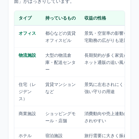
面」がはっきりしています。
タイプ
持っているもの
収益の性格
オフィス
都心などの賃貸
景気・空室率の影響を受け
オフィスビル
宅勤務の広がりも逆風にな
物流施設
大型の物流倉
長期契約が多く家賃が安定
庫・配送センタ
ネット通販の追い風を受け
ー
住宅（レ
賃貸マンション
景気に左右されにくく、不
ジデン
など
強い守りの用途
ス）
商業施設
ショッピングモ
消費動向や売上連動の歩合
ール・店舗
されやすい
ホテル
宿泊施設
旅行需要に大きく振れる。