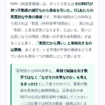
NAV（純資産価値）は、ざっくり言えば
そのREITが
持つ不動産の値打ちから借金を引いた、1口あたりの
実質的な中身の価値
です。市場の値段がこのNAVよ
り安ければ「割安（NAV倍率1倍割れ）」、高ければ
「割高」と見る目安になります。とはいえ、安いに
は安いなりの理由（用途への不安や金利懸念）があ
ることも多く、
「割安だから買い」と単純化するの
は禁物
。あくまで、いま市場が中身の価値をどう見
ているかを測る一つの物差しとして使います。
💡
利回りもNAV倍率も、
単独で結論を出す数
字ではなく「なぜその水準なのか」を考え
るきっかけ
として使うのがコツ。最新の数
値や具体的な銘柄情報は、証券会社や各
REITの公式の開示資料で確認してください
（この記事では特定の数値・銘柄は示しま