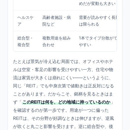
めだが変動も大きい
ヘルスケ
高齢者施設・病
需要が読みやすく長期安定
ア
院など
は限られる
総合型・
複数用途を組み
1本でタイプ分散ができ、
複合型
合わせ
やすい
たとえば景気が冷え込む局面では、オフィスやホテ
ルは空室・客足の影響を受けやすい一方、住宅や物
流は家賃が大きくは崩れにくい——というように、
同じ「REIT」でも中身次第で値動きは正反対になる
ことがあります。だからこそ、銘柄を見るときはま
ず「
このREITは何を、どの地域に持っているのか
」
を確認するのが第一歩です。用途が一つに偏った
REITは、その分野が好調なときは伸びますが、逆風
が吹くと丸ごと影響を受けます。逆に総合型や、後