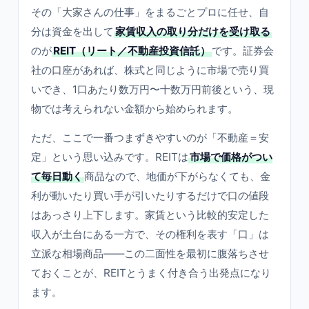
その「大家さんの仕事」をまるごとプロに任せ、自
分は資金を出して
家賃収入の取り分だけを受け取る
のが
REIT（リート／不動産投資信託）
です。証券会
社の口座があれば、株式と同じように市場で売り買
いでき、1口あたり数万円〜十数万円前後という、現
物では考えられない金額から始められます。
ただ、ここで一番つまずきやすいのが「不動産＝安
定」という思い込みです。REITは
市場で価格がつい
て毎日動く
商品なので、地価が下がらなくても、金
利が動いたり買い手が引いたりするだけで口の値段
はあっさり上下します。家賃という比較的安定した
収入が土台にある一方で、その権利を表す「口」は
立派な相場商品——この二面性を最初に腹落ちさせ
ておくことが、REITとうまく付き合う出発点になり
ます。