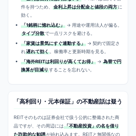
件を持つため、
金利上昇は分配金と値段の両方
に
効く。
「1銘柄に惚れ込む」
→ 用途や運用法人が偏る。
タイプ分散
で一点リスクを避ける。
「家賃は景気にすぐ連動する」
→ 契約で固定さ
れ
遅れて効く
。稼働率と更新時期を見る。
「海外REITは利回りが高くてお得」
→
為替で円
換算が目減り
することを忘れない。
「高利回り・元本保証」の不動産話は疑う
REITそのものは証券会社で扱う公的に整備された商
品ですが、その周辺には
「不動産投資」の名を借り
た詐欺的な勧誘
が紛れ込みます。REITと無関係なの