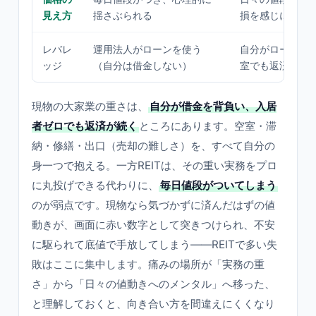
見え方
揺さぶられる
損を感じにくい
レバレ
運用法人がローンを使う
自分がローンを
ッジ
（自分は借金しない）
室でも返済が続
現物の大家業の重さは、
自分が借金を背負い、入居
者ゼロでも返済が続く
ところにあります。空室・滞
納・修繕・出口（売却の難しさ）を、すべて自分の
身一つで抱える。一方REITは、その重い実務をプロ
に丸投げできる代わりに、
毎日値段がついてしまう
のが弱点です。現物なら気づかずに済んだはずの値
動きが、画面に赤い数字として突きつけられ、不安
に駆られて底値で手放してしまう——REITで多い失
敗はここに集中します。痛みの場所が「実務の重
さ」から「日々の値動きへのメンタル」へ移った、
と理解しておくと、向き合い方を間違えにくくなり