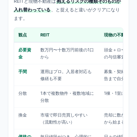
REITと現物不動産は
抱えるリスクの種類そのものが
入れ替わっている
、と捉えると違いがクリアになり
ます。
観点
REIT
現物の不動産
必要資
数万円〜十数万円前後の1口
頭金＋ローンで
金
から
の与信審査も要
手間
運用はプロ。入居者対応も
募集・契約・修
修繕も不要
告まで自分で
分散
1本で複数物件・複数地域に
1棟・1室に集中
分散
換金
市場で即日売買しやすい
売却に数か月。
（流動性が高い）
から始まる
価格の
毎日値段がつき、心理的に
日々の値段は見