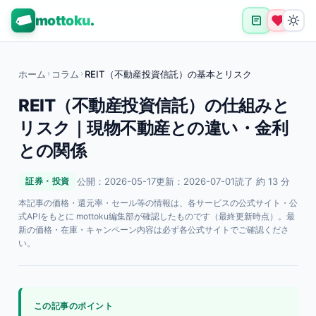
mottoku
.
ホーム
›
コラム
›
REIT（不動産投資信託）の基本とリスク
REIT（不動産投資信託）の仕組みと
リスク｜現物不動産との違い・金利
との関係
公開：2026-05-17
更新：2026-07-01
読了 約 13 分
証券・投資
本記事の価格・還元率・セール等の情報は、各サービスの公式サイト・公
式APIをもとに mottoku編集部が確認したものです（最終更新時点）。最
新の価格・在庫・キャンペーン内容は必ず各公式サイトでご確認くださ
い。
この記事のポイント