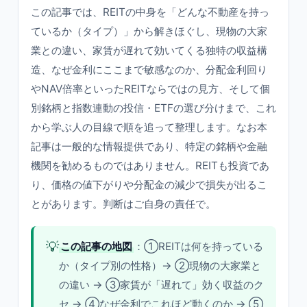
この記事では、REITの中身を「どんな不動産を持っ
ているか（タイプ）」から解きほぐし、現物の大家
業との違い、家賃が遅れて効いてくる独特の収益構
造、なぜ金利にここまで敏感なのか、分配金利回り
やNAV倍率といったREITならではの見方、そして個
別銘柄と指数連動の投信・ETFの選び分けまで、これ
から学ぶ人の目線で順を追って整理します。なお本
記事は一般的な情報提供であり、特定の銘柄や金融
機関を勧めるものではありません。REITも投資であ
り、価格の値下がりや分配金の減少で損失が出るこ
とがあります。判断はご自身の責任で。
💡
この記事の地図
：①REITは何を持っている
か（タイプ別の性格）→ ②現物の大家業と
の違い → ③家賃が「遅れて」効く収益のク
セ → ④なぜ金利でこれほど動くのか → ⑤