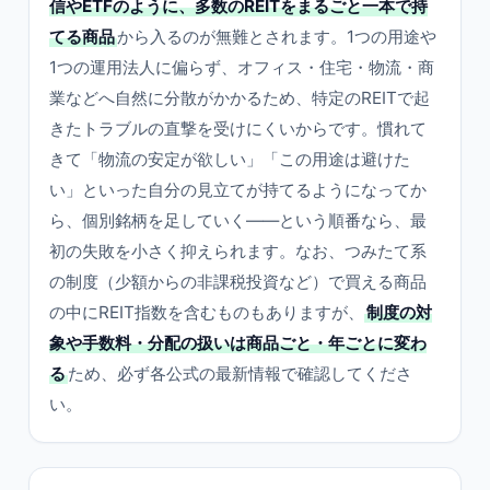
信やETFのように、多数のREITをまるごと一本で持
てる商品
から入るのが無難とされます。1つの用途や
1つの運用法人に偏らず、オフィス・住宅・物流・商
業などへ自然に分散がかかるため、特定のREITで起
きたトラブルの直撃を受けにくいからです。慣れて
きて「物流の安定が欲しい」「この用途は避けた
い」といった自分の見立てが持てるようになってか
ら、個別銘柄を足していく——という順番なら、最
初の失敗を小さく抑えられます。なお、つみたて系
の制度（少額からの非課税投資など）で買える商品
の中にREIT指数を含むものもありますが、
制度の対
象や手数料・分配の扱いは商品ごと・年ごとに変わ
る
ため、必ず各公式の最新情報で確認してくださ
い。