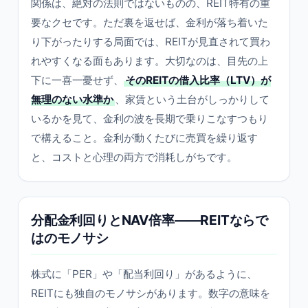
関係は、絶対の法則ではないものの、REIT特有の重
要なクセです。ただ裏を返せば、金利が落ち着いた
り下がったりする局面では、REITが見直されて買わ
れやすくなる面もあります。大切なのは、目先の上
下に一喜一憂せず、
そのREITの借入比率（LTV）が
無理のない水準か
、家賃という土台がしっかりして
いるかを見て、金利の波を長期で乗りこなすつもり
で構えること。金利が動くたびに売買を繰り返す
と、コストと心理の両方で消耗しがちです。
分配金利回りとNAV倍率——REITならで
はのモノサシ
株式に「PER」や「配当利回り」があるように、
REITにも独自のモノサシがあります。数字の意味を