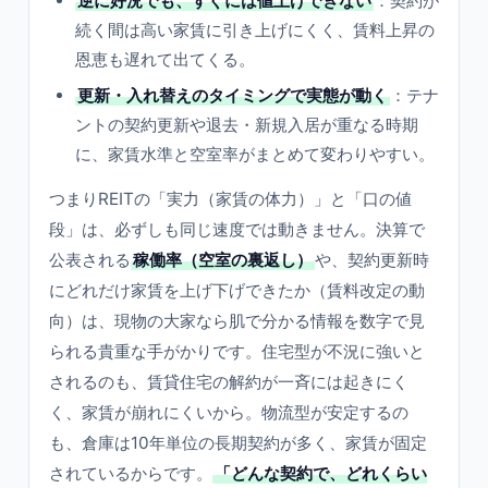
逆に好況でも、すぐには値上げできない
：契約が
続く間は高い家賃に引き上げにくく、賃料上昇の
恩恵も遅れて出てくる。
更新・入れ替えのタイミングで実態が動く
：テナ
ントの契約更新や退去・新規入居が重なる時期
に、家賃水準と空室率がまとめて変わりやすい。
つまりREITの「実力（家賃の体力）」と「口の値
段」は、必ずしも同じ速度では動きません。決算で
公表される
稼働率（空室の裏返し）
や、契約更新時
にどれだけ家賃を上げ下げできたか（賃料改定の動
向）は、現物の大家なら肌で分かる情報を数字で見
られる貴重な手がかりです。住宅型が不況に強いと
されるのも、賃貸住宅の解約が一斉には起きにく
く、家賃が崩れにくいから。物流型が安定するの
も、倉庫は10年単位の長期契約が多く、家賃が固定
されているからです。
「どんな契約で、どれくらい