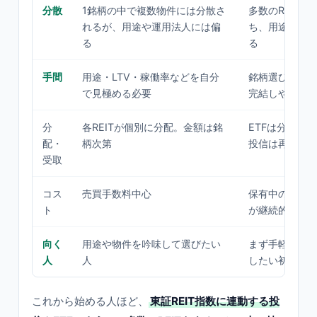
分散
1銘柄の中で複数物件には分散さ
多数のREITを
れるが、用途や運用法人には偏
ち、用途も広
る
る
手間
用途・LTV・稼働率などを自分
銘柄選びはお任
で見極める必要
完結しやすい
分
各REITが個別に分配。金額は銘
ETFは分配金
配・
柄次第
投信は再投資
受取
コス
売買手数料中心
保有中の信託
ト
が継続的にか
向く
用途や物件を吟味して選びたい
まず手軽に不
人
人
したい初心者
これから始める人ほど、
東証REIT指数に連動する投