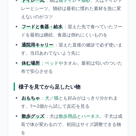
トイレ一式
：猫は
猫トイレ
＋
猫砂
、犬はトイレト
レーとシーツ。猫砂は最初に慣れた素材を急に変
えないのがコツ
フードと食器・給水
：迎えた先で食べていたフー
ドを最初は継続。食器は倒れにくいものを
通院用キャリー
：迎えた直後の健診で必ず使いま
す。当日あわてないよう先に
休む場所
：
ベッド
やタオル。最初は匂いのついた
布で安心させる
様子を見てから足したい物
おもちゃ
：
犬
／
猫
とも好みがはっきり分かれま
す。1〜2個から試して反応を見る
散歩グッズ
：犬は
散歩用品
と
ハーネス
。子犬は成
長で体が変わるので、初回はサイズ調整できる物
を