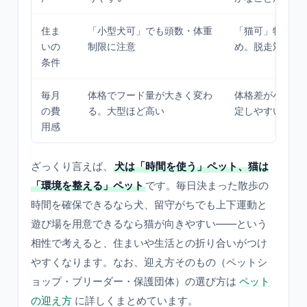
住ま
「小型犬可」でも頭数・体重
「猫可」物件は
いの
制限に注意
め。脱走対策も
条件
毎月
体格でフード量が大きく変わ
体格差が小さく
の費
る。大型ほど高い
定しやすい
用感
ざっくり言えば、
犬は「時間を使う」ペット、猫は
「環境を整える」ペット
です。毎日決まった散歩の
時間を確保できるなら犬、留守がちでも上下運動と
遊び場を用意できるなら猫が向きやすい——という
相性で考えると、住まいや生活との折り合いがつけ
やすくなります。なお、迎え方そのもの（ペットシ
ョップ・ブリーダー・保護団体）の選び方は
ペット
の迎え方
に詳しくまとめています。