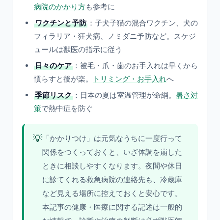
病院のかかり方
も参考に
ワクチンと予防
：子犬子猫の混合ワクチン、犬の
フィラリア・狂犬病、ノミダニ予防など。スケジ
ュールは獣医の指示に従う
日々のケア
：被毛・爪・歯のお手入れは早くから
慣らすと後が楽。
トリミング・お手入れ
へ
季節リスク
：日本の夏は室温管理が命綱。
暑さ対
策
で熱中症を防ぐ
💡
「かかりつけ」は元気なうちに一度行って
関係をつくっておくと、いざ体調を崩した
ときに相談しやすくなります。夜間や休日
に診てくれる救急病院の連絡先も、冷蔵庫
など見える場所に控えておくと安心です。
本記事の健康・医療に関する記述は一般的