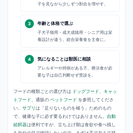
子を見ながら少しずつ割合を増やす。
年齢と体格で選ぶ
子犬子猫用・成犬成猫用・シニア用は栄
養設計が違う。総合栄養食を主食に。
気になることは獣医に相談
アレルギーや持病がある子、療法食が必
要な子は自己判断せず受診を。
フードの種類ごとの選び方は
ドッグフード
、
キャッ
トフード
、通販の
ペットフード
を参照してくださ
い。
サプリ
は「足りないものを補う」ためのもの
で、健康な子に必ず要るわけではありません。
自動
給餌器
は便利ですが、立ち上げ期は食欲や食べ残し
を自分の目で確認したいので、まずは手で与えて様