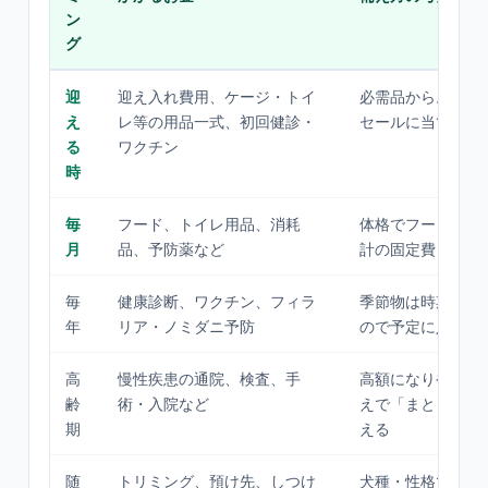
ン
グ
迎
迎え入れ費用、ケージ・トイ
必需品から。用品
え
レ等の用品一式、初回健診・
セールに当てると
る
ワクチン
時
毎
フード、トイレ用品、消耗
体格でフード量が
月
品、予防薬など
計の固定費として
毎
健康診断、ワクチン、フィラ
季節物は時期が決
年
リア・ノミダニ予防
ので予定に入れて
高
慢性疾患の通院、検査、手
高額になりやすい
齢
術・入院など
えで「まとまった
期
える
随
トリミング、預け先、しつけ
犬種・性格で要否