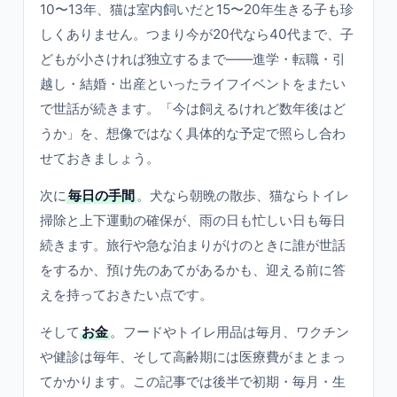
10〜13年、猫は室内飼いだと15〜20年生きる子も珍
しくありません。つまり今が20代なら40代まで、子
どもが小さければ独立するまで——進学・転職・引
越し・結婚・出産といったライフイベントをまたい
で世話が続きます。「今は飼えるけれど数年後はど
うか」を、想像ではなく具体的な予定で照らし合わ
せておきましょう。
次に
毎日の手間
。犬なら朝晩の散歩、猫ならトイレ
掃除と上下運動の確保が、雨の日も忙しい日も毎日
続きます。旅行や急な泊まりがけのときに誰が世話
をするか、預け先のあてがあるかも、迎える前に答
えを持っておきたい点です。
そして
お金
。フードやトイレ用品は毎月、ワクチン
や健診は毎年、そして高齢期には医療費がまとまっ
てかかります。この記事では後半で初期・毎月・生