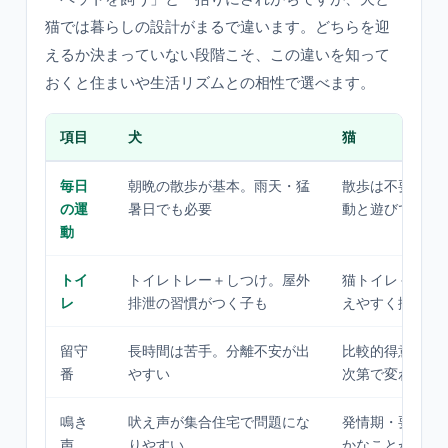
猫では暮らしの設計がまるで違います。どちらを迎
えるか決まっていない段階こそ、この違いを知って
おくと住まいや生活リズムとの相性で選べます。
項目
犬
猫
毎日
朝晩の散歩が基本。雨天・猛
散歩は不要。室
の運
暑日でも必要
動と遊びで足り
動
トイ
トイレトレー＋しつけ。屋外
猫トイレ＋猫砂
レ
排泄の習慣がつく子も
えやすく掃除が
留守
長時間は苦手。分離不安が出
比較的得意だが
番
やすい
次第で変わる
鳴き
吠え声が集合住宅で問題にな
発情期・要求鳴
声
りやすい
かなことが多い