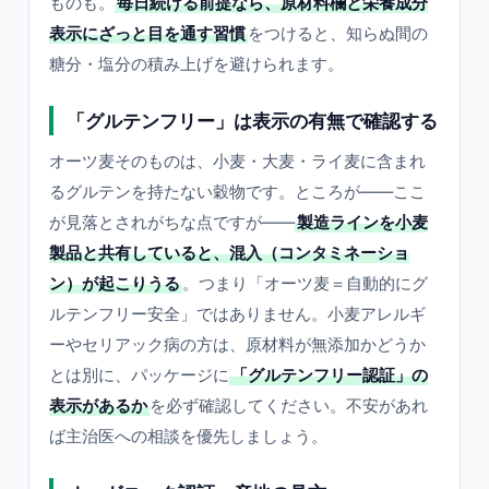
ものも。
毎日続ける前提なら、原材料欄と栄養成分
表示にざっと目を通す習慣
をつけると、知らぬ間の
糖分・塩分の積み上げを避けられます。
「グルテンフリー」は表示の有無で確認する
オーツ麦そのものは、小麦・大麦・ライ麦に含まれ
るグルテンを持たない穀物です。ところが――ここ
が見落とされがちな点ですが――
製造ラインを小麦
製品と共有していると、混入（コンタミネーショ
ン）が起こりうる
。つまり「オーツ麦＝自動的にグ
ルテンフリー安全」ではありません。小麦アレルギ
ーやセリアック病の方は、原材料が無添加かどうか
とは別に、パッケージに
「グルテンフリー認証」の
表示があるか
を必ず確認してください。不安があれ
ば主治医への相談を優先しましょう。