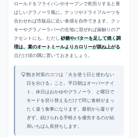
ロールドをフライパンやオーブンで乾煎りすると香
ばしいグラノーラ風に。ナッツやドライフルーツを
合わせれば市販品に近い食感を自作できます。クッ
キーやグラノーラバーの生地に混ぜれば歯触りのア
クセントにも。ただし
砂糖やバターを足して焼く調
理は、素のオートミールよりカロリーが跳ね上がる
点だけ頭の隅に置いておきましょう。
💡
飽き対策のコツは「火を使う日と使わない
日を分ける」こと。平日朝はオーバーナイ
ト、休日はおかゆやグラノーラ、と曜日で
モードを切り替えるだけで同じ食材がまっ
たく違う食事になります。最初から凝りす
ぎず、続けられる手軽さを優先するのが結
局いちばん長持ちします。