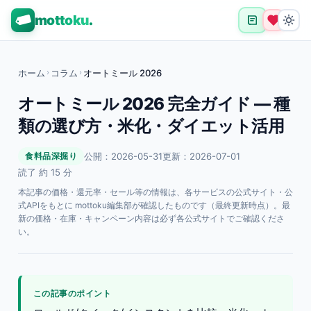
mottoku
.
ホーム
›
コラム
›
オートミール 2026
オートミール 2026 完全ガイド — 種
類の選び方・米化・ダイエット活用
公開：2026-05-31
更新：2026-07-01
食料品深掘り
読了 約 15 分
本記事の価格・還元率・セール等の情報は、各サービスの公式サイト・公
式APIをもとに mottoku編集部が確認したものです（最終更新時点）。最
新の価格・在庫・キャンペーン内容は必ず各公式サイトでご確認くださ
い。
この記事のポイント