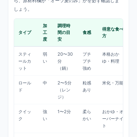
ら、原材料欄が「オーツ麦のみ」かを必ず確認しま
しょう。
加
調理時
得意な食べ
タイプ
工
間の目
食感
方
度
安
スティ
弱
20〜30
プチ
本格おか
ールカ
い
分
プチ
ゆ・料理
ット
（鍋）
強め
ロール
中
2〜5分
粒感
米化・万能
ド
（レン
あり
ジ）
クイッ
強
1〜2分
柔ら
おかゆ・オ
ク
い
かい
ーバーナイ
ト