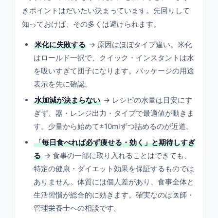
きポイントはだいたい決まっています。先回りして
知っておけば、その多くは避けられます。
米化に失敗する
→ 原因はほぼタイプ違い。米化
はロールド一択で、クイック・インスタントは水
を吸いすぎて団子になります。パッケージの用途
表示を先に確認。
水加減が決まらない
→ レシピの水量は目安にす
ぎず、器・レンジ出力・タイプで最適値が動きま
す。少量から始めて±10mlずつ詰めるのが近道。
「毎日食べれば必ず痩せる・効く」と期待しすぎ
る
→ 食事の一部に取り入れることはできても、
特定の健康・ダイエット効果を保証するものでは
ありません。体質には個人差があり、食事全体と
生活習慣が総合的に効きます。確実なのは医師・
管理栄養士への相談です。