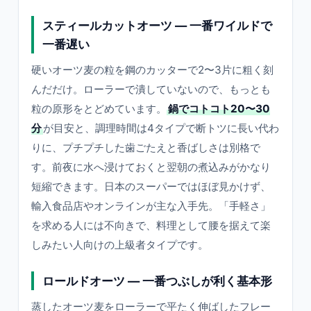
スティールカットオーツ ― 一番ワイルドで
一番遅い
硬いオーツ麦の粒を鋼のカッターで2〜3片に粗く刻
んだだけ。ローラーで潰していないので、もっとも
粒の原形をとどめています。
鍋でコトコト20〜30
分
が目安と、調理時間は4タイプで断トツに長い代わ
りに、プチプチした歯ごたえと香ばしさは別格で
す。前夜に水へ浸けておくと翌朝の煮込みがかなり
短縮できます。日本のスーパーではほぼ見かけず、
輸入食品店やオンラインが主な入手先。「手軽さ」
を求める人には不向きで、料理として腰を据えて楽
しみたい人向けの上級者タイプです。
ロールドオーツ ― 一番つぶしが利く基本形
蒸したオーツ麦をローラーで平たく伸ばしたフレー