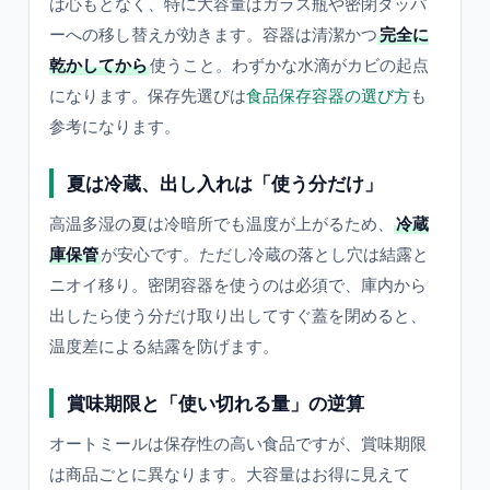
は心もとなく、特に大容量はガラス瓶や密閉タッパ
ーへの移し替えが効きます。容器は清潔かつ
完全に
乾かしてから
使うこと。わずかな水滴がカビの起点
になります。保存先選びは
食品保存容器の選び方
も
参考になります。
夏は冷蔵、出し入れは「使う分だけ」
高温多湿の夏は冷暗所でも温度が上がるため、
冷蔵
庫保管
が安心です。ただし冷蔵の落とし穴は結露と
ニオイ移り。密閉容器を使うのは必須で、庫内から
出したら使う分だけ取り出してすぐ蓋を閉めると、
温度差による結露を防げます。
賞味期限と「使い切れる量」の逆算
オートミールは保存性の高い食品ですが、賞味期限
は商品ごとに異なります。大容量はお得に見えて