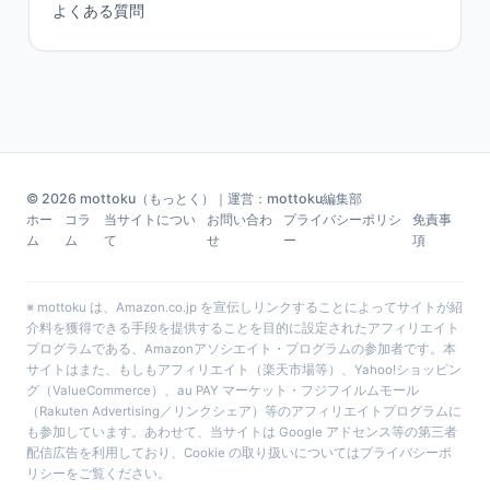
よくある質問
© 2026 mottoku（もっとく）｜運営：mottoku編集部
ホー
コラ
当サイトについ
お問い合わ
プライバシーポリシ
免責事
ム
ム
て
せ
ー
項
※ mottoku は、Amazon.co.jp を宣伝しリンクすることによってサイトが紹
介料を獲得できる手段を提供することを目的に設定されたアフィリエイト
プログラムである、Amazonアソシエイト・プログラムの参加者です。本
サイトはまた、もしもアフィリエイト（楽天市場等）、Yahoo!ショッピン
グ（ValueCommerce）、au PAY マーケット・フジフイルムモール
（Rakuten Advertising／リンクシェア）等のアフィリエイトプログラムに
も参加しています。あわせて、当サイトは Google アドセンス等の第三者
配信広告を利用しており、Cookie の取り扱いについては
プライバシーポ
リシー
をご覧ください。