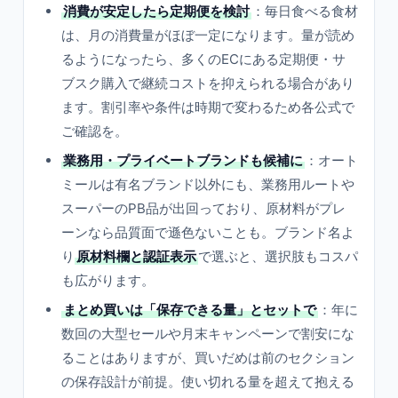
消費が安定したら定期便を検討
：毎日食べる食材
は、月の消費量がほぼ一定になります。量が読め
るようになったら、多くのECにある定期便・サ
ブスク購入で継続コストを抑えられる場合があり
ます。割引率や条件は時期で変わるため各公式で
ご確認を。
業務用・プライベートブランドも候補に
：オート
ミールは有名ブランド以外にも、業務用ルートや
スーパーのPB品が出回っており、原材料がプレ
ーンなら品質面で遜色ないことも。ブランド名よ
り
原材料欄と認証表示
で選ぶと、選択肢もコスパ
も広がります。
まとめ買いは「保存できる量」とセットで
：年に
数回の大型セールや月末キャンペーンで割安にな
ることはありますが、買いだめは前のセクション
の保存設計が前提。使い切れる量を超えて抱える