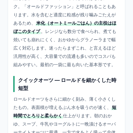
ク。「オールドファッション」と呼ばれることもあ
ります。水を含むと適度に粒感が残り噛みごたえが
あるため、
米化（オートミールごはん）の主役はほ
ぼこのタイプ
。レンジなら数分で食べられ、煮ても
焼いても崩れにくく、おかゆからグラノーラまで幅
広く対応します。迷ったらまずこれ、と言えるほど
汎用性が高く、大容量での流通も多いのでコスパも
組みやすい。最初の一袋に最も向いた基本形です。
クイックオーツ ― ロールドを細かくした時
短型
ロールドオーツをさらに細かく刻み、薄く小さくし
たもの。表面積が増えるぶん水を吸うのが速く、
短
時間でとろりと柔らかく
仕上がります。朝のおか
ゆ、スープ、牛乳やヨーグルトに一晩漬けるオーバ
ーナイトオーツに最適。一方で水をよく吸って全体