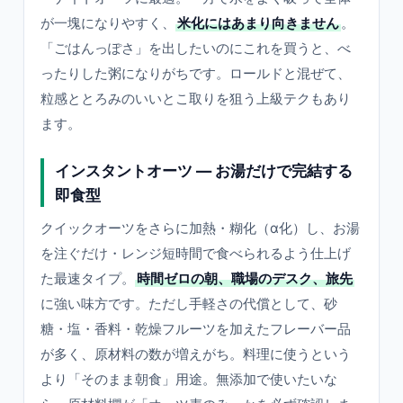
が一塊になりやすく、
米化にはあまり向きません
。
「ごはんっぽさ」を出したいのにこれを買うと、べ
ったりした粥になりがちです。ロールドと混ぜて、
粒感ととろみのいいとこ取りを狙う上級テクもあり
ます。
インスタントオーツ ― お湯だけで完結する
即食型
クイックオーツをさらに加熱・糊化（α化）し、お湯
を注ぐだけ・レンジ短時間で食べられるよう仕上げ
た最速タイプ。
時間ゼロの朝、職場のデスク、旅先
に強い味方です。ただし手軽さの代償として、砂
糖・塩・香料・乾燥フルーツを加えたフレーバー品
が多く、原材料の数が増えがち。料理に使うという
より「そのまま朝食」用途。無添加で使いたいな