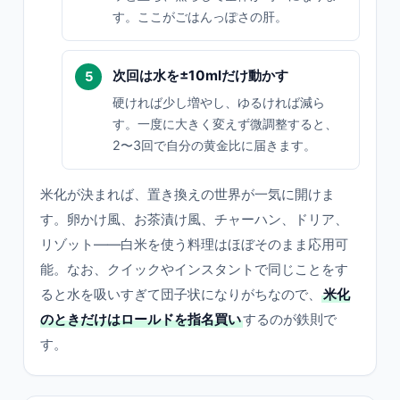
す。ここがごはんっぽさの肝。
次回は水を±10mlだけ動かす
硬ければ少し増やし、ゆるければ減ら
す。一度に大きく変えず微調整すると、
2〜3回で自分の黄金比に届きます。
米化が決まれば、置き換えの世界が一気に開けま
す。卵かけ風、お茶漬け風、チャーハン、ドリア、
リゾット――白米を使う料理はほぼそのまま応用可
能。なお、クイックやインスタントで同じことをす
ると水を吸いすぎて団子状になりがちなので、
米化
のときだけはロールドを指名買い
するのが鉄則で
す。