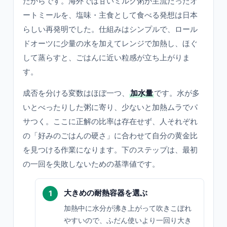
たからです。海外では甘いミルク粥が主流だったオ
ートミールを、塩味・主食として食べる発想は日本
らしい再発明でした。仕組みはシンプルで、ロール
ドオーツに少量の水を加えてレンジで加熱し、ほぐ
して蒸らすと、ごはんに近い粒感が立ち上がりま
す。
成否を分ける変数はほぼ一つ、
加水量
です。水が多
いとべったりした粥に寄り、少ないと加熱ムラでパ
サつく。ここに正解の比率は存在せず、人それぞれ
の「好みのごはんの硬さ」に合わせて自分の黄金比
を見つける作業になります。下のステップは、最初
の一回を失敗しないための基準値です。
大きめの耐熱容器を選ぶ
加熱中に水分が沸き上がって吹きこぼれ
やすいので、ふだん使いより一回り大き