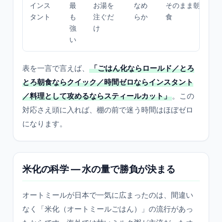
インス
最
お湯を
なめ
そのまま朝
タント
も
注ぐだ
らか
食
強
け
い
表を一言で言えば、
「ごはん化ならロールド／とろ
とろ朝食ならクイック／時間ゼロならインスタント
／料理として攻めるならスティールカット」
。この
対応さえ頭に入れば、棚の前で迷う時間はほぼゼロ
になります。
米化の科学 ― 水の量で勝負が決まる
オートミールが日本で一気に広まったのは、間違い
なく「米化（オートミールごはん）」の流行があっ