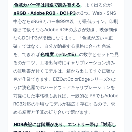
色域カバー率は用途で読み替える
。よく出るのが
sRGB・Adobe RGB・DCI-P3
の3つ。Web・SNS
中心ならsRGBカバー率99%以上が最低ライン。印刷
物まで扱うならAdobe RGBの広さが効き、映像制作
ならDCI-P3が指標になります。「色域が広い＝正
確」ではなく、自分が納品する規格に合った色域
を、できれば
色精度（デルタE）
の数字とセットで見
るのがコツ。工場出荷時にキャリブレーション済み
の証明書が付くモデルは、箱から出してすぐ正確な
色で作業できます。EIZOのColorEdgeシリーズのよ
うに測色器でのハードウェアキャリブレーションを
前提にした本格機もあれば、一般的なIPSでもAdobe
RGB対応の手頃なモデルが幅広く存在するので、求
める精度と予算の折り合いで選びます。
HDR表記には階層があり、エントリー帯は「対応し