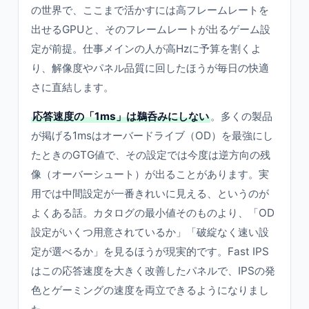
の世界で、ここまで活かすには高フレームレートを
出せるGPUと、そのフレームレートが出るゲーム設
定が前提。仕事メインの人が高Hzに予算を割くよ
り、解像度やパネル品質に回したほうが毎日の快適
さに直結します。
応答速度の「1ms」は鵜呑みにしない
。多くの製品
が掲げる1msはオーバードライブ（OD）を最強にし
たときのGTG値で、その設定では今度は逆方向の残
像（オーバーシュート）が出ることがあります。実
用では中間設定が一番きれいに見える、というのが
よくある話。カタログの最小値そのものより、「OD
設定がいくつ用意されているか」「破綻なく速い設
定が選べるか」を見るほうが現実的です。Fast IPS
はこの応答速度を大きく改善したパネルで、IPSの発
色とゲーミングの速度を両立できるようになりまし