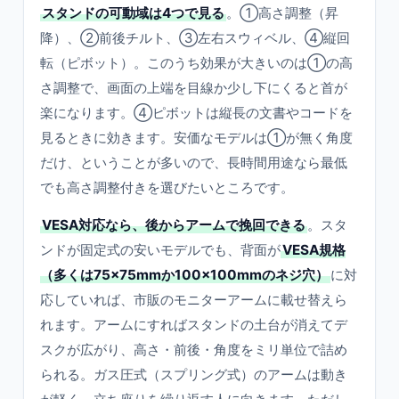
スタンドの可動域は4つで見る
。①高さ調整（昇
降）、②前後チルト、③左右スウィベル、④縦回
転（ピボット）。このうち効果が大きいのは①の高
さ調整で、画面の上端を目線か少し下にくると首が
楽になります。④ピボットは縦長の文書やコードを
見るときに効きます。安価なモデルは①が無く角度
だけ、ということが多いので、長時間用途なら最低
でも高さ調整付きを選びたいところです。
VESA対応なら、後からアームで挽回できる
。スタ
ンドが固定式の安いモデルでも、背面が
VESA規格
（多くは75×75mmか100×100mmのネジ穴）
に対
応していれば、市販のモニターアームに載せ替えら
れます。アームにすればスタンドの土台が消えてデ
スクが広がり、高さ・前後・角度をミリ単位で詰め
られる。ガス圧式（スプリング式）のアームは動き