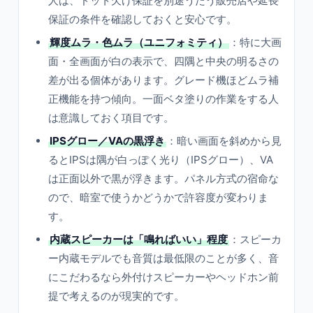
人は、ドット欠け保証を別途うたう販売店や延長
保証の条件を確認しておくと安心です。
輝度ムラ・色ムラ（ユニフォミティ）
：特に大画
面・全画面が白の表示で、四隅と中央の明るさの
差が出る個体があります。グレード機ほどムラ補
正機能を持つ傾向。一面ベタ塗りの作業をする人
は意識しておく項目です。
IPSグロー／VAの黒浮き
：暗い画面を斜めから見
るとIPSは隅が白っぽく光り（IPSグロー）、VA
は正面以外で黒が浮きます。パネル方式の宿命な
ので、暗室で使うかどうかで許容度が変わりま
す。
内蔵スピーカーは「鳴ればいい」程度
：スピーカ
ー内蔵モデルでも音質は最低限のことが多く、音
にこだわるなら外付けスピーカーやヘッドホン前
提で考えるのが現実的です。