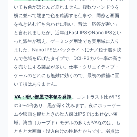
いても色がほとんど崩れません。複数ウィンドウを
横に並べて端まで色を確認する仕事や、同僚と画面
を覗き込む打ち合わせに強い。昔は「応答が遅い」
と言われましたが、近年はFast IPSやNano IPSとい
った派生が増え、ゲーミング用途でも実用域に入り
ました。Nano IPSはバックライトにナノ粒子層を挟
んで色域を広げたタイプで、DCI-P3カバー率の高さ
を売りにする製品が多い。仕事・クリエイティブ・
ゲームのどれにも無難に効くので、最初の候補に置
いて損はありません。
VA：暗い部屋で本領を発揮
。コントラスト比がIPS
の3〜4倍あり、黒が深く沈みます。夜にホラーゲー
ムや映画を観たときの没入感はIPSでは出せない領
域。湾曲（カーブド）モデルの多くがVAなのは、も
ともと大画面・没入向けの性格だからです。弱点は