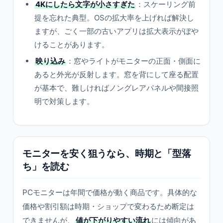
4Kにしたら文字が小さすぎた
：スケーリング前
提を忘れた典型。OSの拡大率を上げれば解決し
ますが、ごく一部の古いアプリは拡大表示がぼや
けることがあります。
映り込み
：窓やライトがモニターの正面・側面に
あると外光が反射します。窓を背にして座る配置
が基本で、難しければノングレアパネルや間接照
明で対策します。
モニターを安く狙うなら、時期と「型落
ち」を読む
PCモニターは年間で価格が動く商品です。具体的な
価格や割引額は時期・ショップで変わるため断定は
できませんが、
値が下がりやすい流れ
には傾向があ