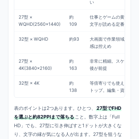
い
27型 ×
約
仕事とゲームの黄金比。
WQHD(2560×1440)
109
文字が読める定番ゾーン
32型 × WQHD
約93
大画面で作業領域広め。
感は控えめ
27型 ×
約
非常に精細。スケーリング
4K(3840×2160)
163
後が前提
32型 × 4K
約
等倍寄りでも使える広大
138
トップ。編集・資料並べ
表のポイントは2つあります。ひとつ、
27型でFHD
を選ぶと約82PPIまで落ちる
こと。数字上は「Full
HD」でも、27型に引き伸ばすと1ドットが大きくな
り、文字の縁が気になる人が出ます。27型を狙うな