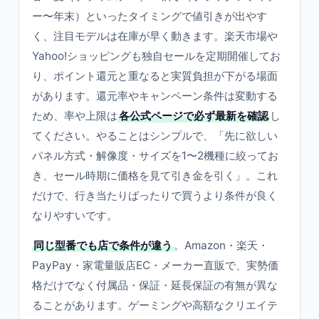
ー〜年末）といったタイミングで値引きが出やす
く、注目モデルは在庫が早く動きます。楽天市場や
Yahoo!ショッピングも独自セールを定期開催してお
り、ポイント還元と重なると実質負担が下がる場面
があります。還元率やキャンペーン条件は変動する
ため、率や上限は
各公式ページで必ず最新を確認
し
てください。やることはシンプルで、「先に欲しい
パネル方式・解像度・サイズを1〜2機種に絞ってお
き、セール時期に価格を見て引き金を引く」。これ
だけで、行き当たりばったりで買うより条件が良く
なりやすいです。
同じ型番でも店で条件が違う
。Amazon・楽天・
PayPay・家電量販店EC・メーカー直販で、実勢価
格だけでなく付属品・保証・延長保証の有無が異な
ることがあります。ゲーミングや高額なクリエイテ