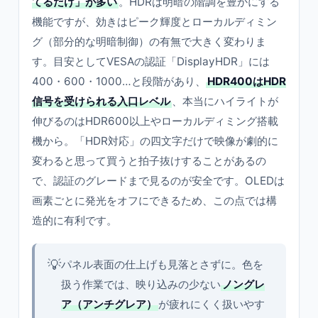
てるだけ」が多い
。HDRは明暗の階調を豊かにする
機能ですが、効きはピーク輝度とローカルディミン
グ（部分的な明暗制御）の有無で大きく変わりま
す。目安としてVESAの認証「DisplayHDR」には
400・600・1000…と段階があり、
HDR400はHDR
信号を受けられる入口レベル
、本当にハイライトが
伸びるのはHDR600以上やローカルディミング搭載
機から。「HDR対応」の四文字だけで映像が劇的に
変わると思って買うと拍子抜けすることがあるの
で、認証のグレードまで見るのが安全です。OLEDは
画素ごとに発光をオフにできるため、この点では構
造的に有利です。
💡
パネル表面の仕上げも見落とさずに。色を
扱う作業では、映り込みの少ない
ノングレ
ア（アンチグレア）
が疲れにくく扱いやす