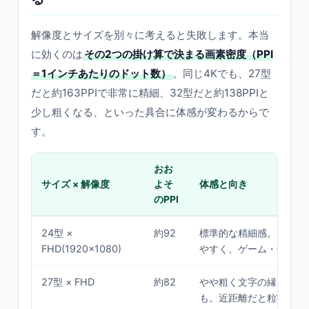
解像度とサイズを別々に考えると失敗します。本当
に効くのは
その2つの掛け算で決まる画素密度（PPI
＝1インチあたりのドット数）
。同じ4Kでも、27型
だと約163PPIで非常に精細、32型だと約138PPIと
少し粗くなる、といった具合に体感が変わるからで
す。
おお
サイズ × 解像度
よそ
体感と向き
のPPI
24型 ×
約92
標準的な精細感。等倍表
FHD(1920×1080)
やすく、ゲーム・予算重
27型 × FHD
約82
やや粗く文字の縁が目立
も。近距離だと粒状感を