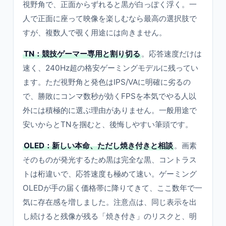
視野角で、正面からずれると黒が白っぽく浮く。一
人で正面に座って映像を楽しむなら最高の選択肢で
すが、複数人で覗く用途には向きません。
TN：競技ゲーマー専用と割り切る
。応答速度だけは
速く、240Hz超の格安ゲーミングモデルに残ってい
ます。ただ視野角と発色はIPS/VAに明確に劣るの
で、勝敗にコンマ数秒が効くFPSを本気でやる人以
外には積極的に選ぶ理由がありません。一般用途で
安いからとTNを掴むと、後悔しやすい筆頭です。
OLED：新しい本命、ただし焼き付きと相談
。画素
そのものが発光するため黒は完全な黒、コントラス
トは桁違いで、応答速度も極めて速い。ゲーミング
OLEDが手の届く価格帯に降りてきて、ここ数年で一
気に存在感を増しました。注意点は、同じ表示を出
し続けると残像が残る「焼き付き」のリスクと、明