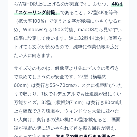
らWQHD以上に上げるのが素直です。ふたつ、
4Kは
「スケーリング前提」
であること。27型4Kを等倍
（拡大率100%）で使うと文字が極端に小さくなるた
め、Windowsなら150%前後、macOSなら見やすい
倍率に設定して使います。逆に32型4Kは少し倍率を
下げても文字が読めるので、純粋に作業領域を広げ
たい人に向きます。
サイズそのものは、解像度より先にデスクの奥行き
で決めてしまうのが安全です。27型（横幅約
60cm）は奥行き55〜70cmのデスクに視距離ぴった
りで収まり、1枚でもデュアルでも圧迫感が出にくい
万能サイズ。32型（横幅約71cm）は奥行き80cm以
上を確保できる環境や、ウィンドウを大量に並べた
い人向け。奥行きの浅い机に32型を載せると、画面
端が視野の隅に追いやられて首を振る回数が増え、
かえって疲れます。
巻き尺で机の奥行きを測るの