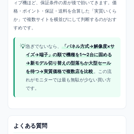
ィブ機ほど、保証条件の差が後で効いてきます。価
格・ポイント・保証・送料を合算した「実質いくら
か」で複数サイトを横並びにして判断するのがおす
すめです。
💡
急ぎでないなら、
「パネル方式→解像度×サ
イズ→端子」の順で機種を1〜2台に固める
→新モデル切り替えの型落ちか大型セール
を待つ→実質価格で複数店を比較
。この流
れがモニターでは最も無駄が少ない買い方
です。
よくある質問