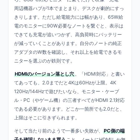
周辺機器ハブが1本でまとまり、デスクが劇的にすっ
きりします。ただし給電能力には幅があり、65W給
電のモニターに90W必要なノートを繋ぐと、表示は
できても充電が追いつかず、高負荷時にバッテリー
が減っていくことがあります。自分のノートの純正
アダプタのW数を確認し、それ以上を給電できるモ
ニターを選ぶのが鉄則です。
HDMIのバージョン落とし穴
。「HDMI対応」と書い
てあっても、2.0までだと4Kは60Hzが上限。4K
120Hz/144Hzで遊びたいなら、モニター・ケーブ
ル・PC（やゲーム機）の三者すべてがHDMI 2.1対応
である必要があります。どこか一箇所でも2.0だと、
上限はそこに引きずられます。
そして当たり前のようで一番多い失敗が、
PC側の端
子を確認しないまま買う
こと。ノートにHDMIしか無