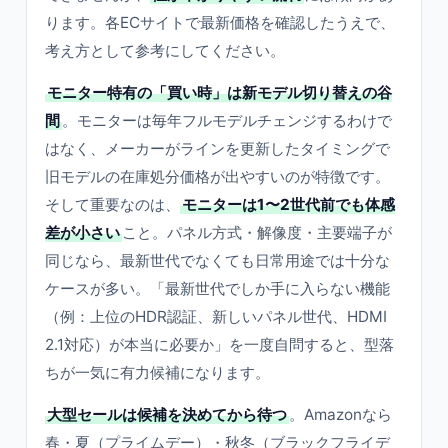
ります。各ECサイトで最新価格を確認したうえで、
考え方として参考にしてください。
モニター特有の「買い時」は新モデル切り替えの谷
間
。モニターは毎年フルモデルチェンジするわけで
はなく、メーカーがラインを更新したタイミングで
旧モデルの在庫処分価格が出やすいのが特徴です。
そして重要なのは、
モニターは1〜2世代前でも体感
差が小さい
こと。パネル方式・解像度・主要端子が
同じなら、最新世代でなくても日常用途では十分な
ケースが多い。「最新世代でしか手に入らない機能
（例：上位のHDR認証、新しいパネル世代、HDMI
2.1対応）が本当に必要か」を一度自問すると、型落
ちが一気に有力候補になります。
大型セールは候補を決めてから待つ
。Amazonなら
春・夏（プライムデー）・秋冬（ブラックフライデ