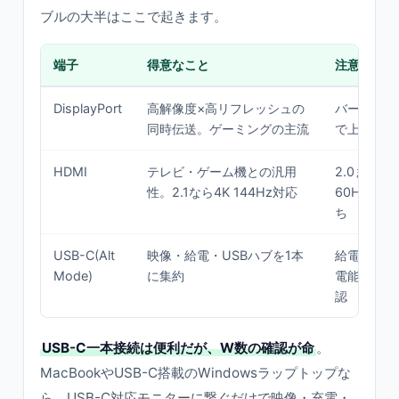
ブルの大半はここで起きます。
端子
得意なこと
注意点
DisplayPort
高解像度×高リフレッシュの
バージョン(1.
同時伝送。ゲーミングの主流
で上限帯域
HDMI
テレビ・ゲーム機との汎用
2.0までだ
性。2.1なら4K 144Hz対応
60Hz止
ち
USB-C(Alt
映像・給電・USBハブを1本
給電W数と
Mode)
に集約
電能力の両
認
USB-C一本接続は便利だが、W数の確認が命
。
MacBookやUSB-C搭載のWindowsラップトップな
ら、USB-C対応モニターに繋ぐだけで映像・充電・