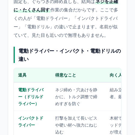
固定も、ぐらつきの締め直しも、結局は
ネジを正確
に・たくさん回す
作業の集合だからです。ここで多
くの人が「電動ドライバー」「インパクトドライバ
ー」「電動ドリル」の違いで止まります。名前が似
ていて、見た目も近いので無理もありません。
電動ドライバー・インパクト・電動ドリルの
違い
道具
得意なこと
向く人
電動ドライバ
ネジ締め・穴あけを静
組み立て中心
ー（ドリルド
かに、トルク調整で締
者。最初の一
ライバー）
めすぎを防ぐ
インパクトド
打撃を加えて長いビス
木材で家具を
ライバー
や硬い材へ強力にねじ
ッドデッキな
込む
が増える人