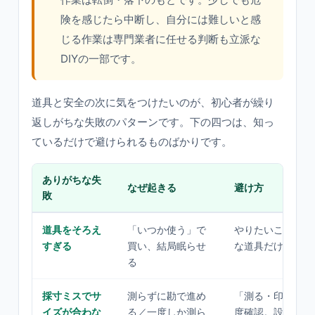
険を感じたら中断し、自分には難しいと感
じる作業は専門業者に任せる判断も立派な
DIYの一部です。
道具と安全の次に気をつけたいのが、初心者が繰り
返しがちな失敗のパターンです。下の四つは、知っ
ているだけで避けられるものばかりです。
ありがちな失
なぜ起きる
避け方
敗
道具をそろえ
「いつか使う」で
やりたいことを決
すぎる
買い、結局眠らせ
な道具だけを一つ
る
採寸ミスでサ
測らずに勘で進め
「測る・印をつけ
イズが合わな
る／一度しか測ら
度確認。設計図に