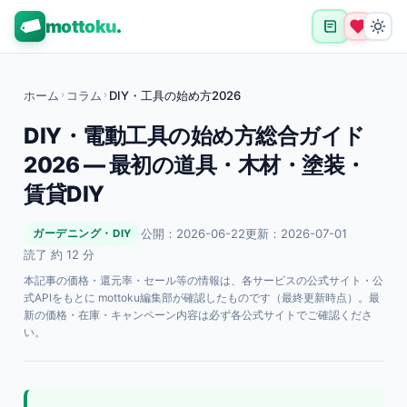
mottoku
.
ホーム
›
コラム
›
DIY・工具の始め方2026
DIY・電動工具の始め方総合ガイド
2026 — 最初の道具・木材・塗装・
賃貸DIY
公開：2026-06-22
更新：2026-07-01
ガーデニング・DIY
読了 約 12 分
本記事の価格・還元率・セール等の情報は、各サービスの公式サイト・公
式APIをもとに mottoku編集部が確認したものです（最終更新時点）。最
新の価格・在庫・キャンペーン内容は必ず各公式サイトでご確認くださ
い。