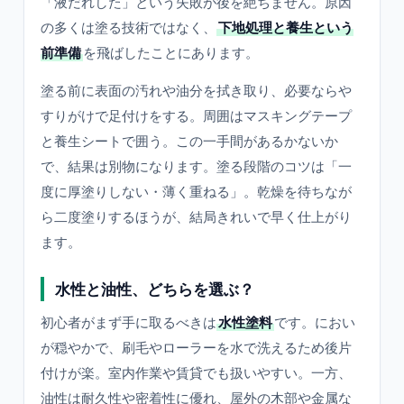
「液だれした」という失敗が後を絶ちません。原因
の多くは塗る技術ではなく、
下地処理と養生という
前準備
を飛ばしたことにあります。
塗る前に表面の汚れや油分を拭き取り、必要ならや
すりがけで足付けをする。周囲はマスキングテープ
と養生シートで囲う。この一手間があるかないか
で、結果は別物になります。塗る段階のコツは「一
度に厚塗りしない・薄く重ねる」。乾燥を待ちなが
ら二度塗りするほうが、結局きれいで早く仕上がり
ます。
水性と油性、どちらを選ぶ？
初心者がまず手に取るべきは
水性塗料
です。におい
が穏やかで、刷毛やローラーを水で洗えるため後片
付けが楽。室内作業や賃貸でも扱いやすい。一方、
油性は耐久性や密着性に優れ、屋外の木部や金属な