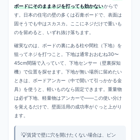
ボードにそのままネジを打っても効かない
からで
す。日本の住宅の壁の多くは石膏ボードで、表面は
固そうでも中はスカスカ。ここにネジだけで重いも
のを留めると、いずれ抜け落ちます。
確実なのは、ボードの裏にある柱や間柱（下地）を
狙ってネジを打つこと。下地は通常おおむね30〜
45cm間隔で入っていて、下地センサー（壁裏探知
機）で位置を探せます。下地が無い場所に留めたい
ときは、ボードアンカー（中で開いて引っかかる金
具）を使うと、軽いものなら固定できます。重量物
は必ず下地、軽量物はアンカーで——この使い分け
を覚えるだけで、壁面活用の成功率がぐっと上がり
ます。
💡
賃貸で壁に穴を開けたくない場合は、ピン