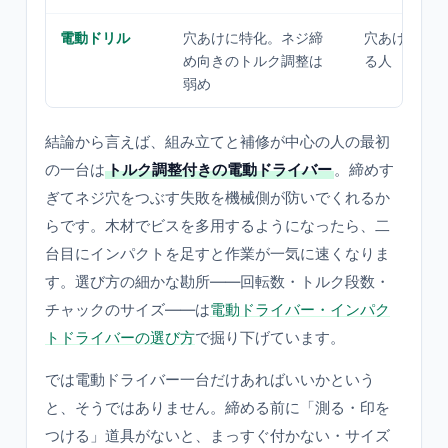
電動ドリル
穴あけに特化。ネジ締
穴あけ作業が
め向きのトルク調整は
る人
弱め
結論から言えば、組み立てと補修が中心の人の最初
の一台は
トルク調整付きの電動ドライバー
。締めす
ぎてネジ穴をつぶす失敗を機械側が防いでくれるか
らです。木材でビスを多用するようになったら、二
台目にインパクトを足すと作業が一気に速くなりま
す。選び方の細かな勘所——回転数・トルク段数・
チャックのサイズ——は
電動ドライバー・インパク
トドライバーの選び方
で掘り下げています。
では電動ドライバー一台だけあればいいかという
と、そうではありません。締める前に「測る・印を
つける」道具がないと、まっすぐ付かない・サイズ