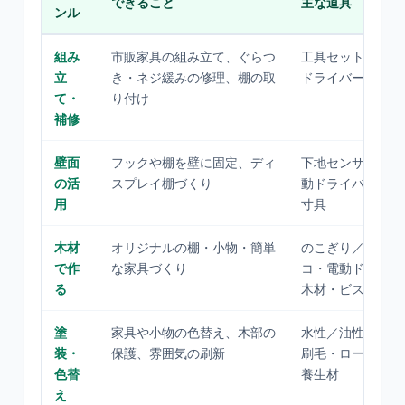
できること
主な道具
ンル
組み
市販家具の組み立て、ぐらつ
工具セット・電動
立
き・ネジ緩みの修理、棚の取
ドライバー
て・
り付け
補修
壁面
フックや棚を壁に固定、ディ
下地センサー・電
の活
スプレイ棚づくり
動ドライバー・採
用
寸具
木材
オリジナルの棚・小物・簡単
のこぎり／丸ノ
で作
な家具づくり
コ・電動ドリル・
る
木材・ビス
塗
家具や小物の色替え、木部の
水性／油性塗料・
装・
保護、雰囲気の刷新
刷毛・ローラー・
色替
養生材
え