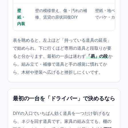
壁
壁の模様替え、傷・汚れの補
壁紙・地ベラ・な
紙・
修、賃貸の原状回復DIY
でバケ・カッター
内装
表を眺めると、左上ほど「持っている道具の延長」
で始められ、下に行くほど専用の道具と段取りが要
ると分かります。最初の一歩は迷わず
「易」の段
か
ら。組み立て・補修で道具と手の感覚に慣れてか
ら、木材や塗装へ広げると挫折しにくいです。
最初の一台を「ドライバー」で決めるなら
DIYの入口でいちばん効く道具を一つだけ挙げるな
ら、ネジを回す道具です。家具の組み立ても、棚の