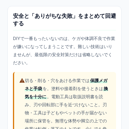
安全と「ありがちな失敗」をまとめて回避
する
DIYで一番もったいないのは、ケガや体調不良で作業
が嫌いになってしまうことです。難しい技術はいり
ませんが、最低限の安全対策だけは省略しないでく
ださい。
⚠️
切る・削る・穴をあける作業では
保護メガ
ネと手袋
を。塗料や接着剤を使うときは
換
気を十分に
。電動工具は取扱説明書を読
み、刃や回転部に手を近づけないこと。刃
物・工具は子どもやペットの手が届かない
場所に保管を。無理な体勢や脚立の上での
作業は転倒・落下のもとです。少しでも危