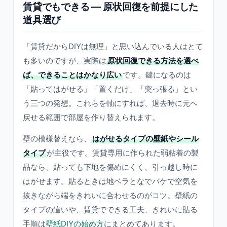
賃貸でもできる — 原状回復を前提にした
道具選び
「賃貸だからDIYは無理」と思い込んでいる人はとて
も多いのですが、実際は
原状回復できる方法を選べ
ば、できることはかなり広い
です。鍵になるのは
「貼ってはがせる」「置くだけ」「突っ張る」とい
う三つの発想。これらを軸にすれば、退去時に元へ
戻せる範囲で部屋を作り替えられます。
壁の模様替えなら、
はがせるタイプの壁紙やシール
タイプ
が主役です。賃貸専用に作られた弱粘着の製
品なら、貼っても下地を傷めにくく、引っ越し時に
はがせます。貼るときは地ベラとなでバケで空気を
抜きながら端をきれいに合わせるのがコツ。壁紙の
タイプの違いや、賃貸でできる工夫、きれいに貼る
手順は
壁紙DIYの始め方
にまとめてあります。