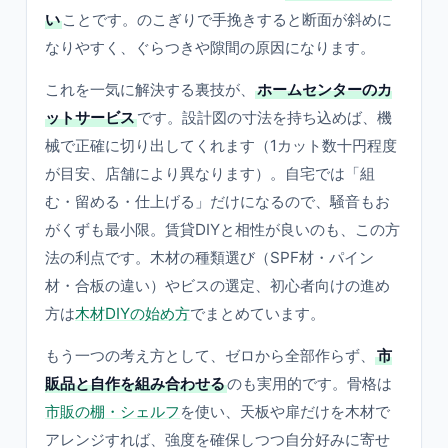
い
ことです。のこぎりで手挽きすると断面が斜めに
なりやすく、ぐらつきや隙間の原因になります。
これを一気に解決する裏技が、
ホームセンターのカ
ットサービス
です。設計図の寸法を持ち込めば、機
械で正確に切り出してくれます（1カット数十円程度
が目安、店舗により異なります）。自宅では「組
む・留める・仕上げる」だけになるので、騒音もお
がくずも最小限。賃貸DIYと相性が良いのも、この方
法の利点です。木材の種類選び（SPF材・パイン
材・合板の違い）やビスの選定、初心者向けの進め
方は
木材DIYの始め方
でまとめています。
もう一つの考え方として、ゼロから全部作らず、
市
販品と自作を組み合わせる
のも実用的です。骨格は
市販の棚・シェルフ
を使い、天板や扉だけを木材で
アレンジすれば、強度を確保しつつ自分好みに寄せ