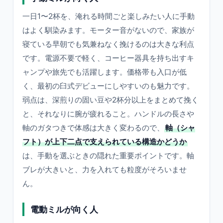
一日1〜2杯を、淹れる時間ごと楽しみたい人に手動
はよく馴染みます。モーター音がないので、家族が
寝ている早朝でも気兼ねなく挽けるのは大きな利点
です。電源不要で軽く、コーヒー器具を持ち出すキ
ャンプや旅先でも活躍します。価格帯も入口が低
く、最初の臼式デビューにしやすいのも魅力です。
弱点は、深煎りの固い豆や2杯分以上をまとめて挽く
と、それなりに腕が疲れること。ハンドルの長さや
軸のガタつきで体感は大きく変わるので、
軸（シャ
フト）が上下二点で支えられている構造かどうか
は、手動を選ぶときの隠れた重要ポイントです。軸
ブレが大きいと、力を入れても粒度がそろいませ
ん。
電動ミルが向く人