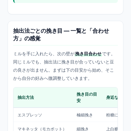
抽出法ごとの挽き目 — 一覧と「合わせ
方」の感覚
ミルを手に入れたら、次の壁が
挽き目合わせ
です。
同じミルでも、抽出法に挽き目が合っていないと豆
の良さが出ません。まずは下の目安から始め、そこ
から自分の好みへ微調整していきます。
挽き目の目
抽出方法
身近なイメー
安
エスプレッソ
極細挽き
粉糖に近いパ
マキネッタ（モカポット）
細挽き
上白糖くらい