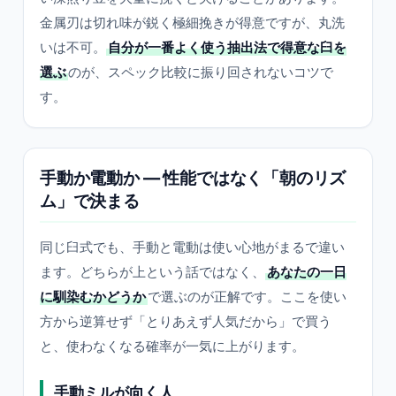
金属刃は切れ味が鋭く極細挽きが得意ですが、丸洗
いは不可。
自分が一番よく使う抽出法で得意な臼を
選ぶ
のが、スペック比較に振り回されないコツで
す。
手動か電動か — 性能ではなく「朝のリズ
ム」で決まる
同じ臼式でも、手動と電動は使い心地がまるで違い
ます。どちらが上という話ではなく、
あなたの一日
に馴染むかどうか
で選ぶのが正解です。ここを使い
方から逆算せず「とりあえず人気だから」で買う
と、使わなくなる確率が一気に上がります。
手動ミルが向く人