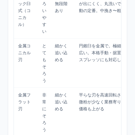
ック臼
ろ
無段階
が出にくく、丸洗いできる製
式（コ
い
あり
動の定番。中挽き〜粗挽きが
ニカ
や
ル）
す
い
金属コ
と
細かく
円錐臼を金属で。極細〜粗挽
ニカル
て
追い込
広い。本格手動・据置電動の
刃
も
める
スプレッソにも対応しやすい
そ
ろ
う
金属フ
非
細かく
平らな刃を高速回転させ均一
ラット
常
追い込
微粉が少なく業務寄り。本体
刃
に
める
価格も上がる
そ
ろ
う