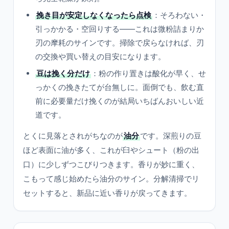
挽き目が安定しなくなったら点検
：そろわない・
引っかかる・空回りする——これは微粉詰まりか
刃の摩耗のサインです。掃除で戻らなければ、刃
の交換や買い替えの目安になります。
豆は挽く分だけ
：粉の作り置きは酸化が早く、せ
っかくの挽きたてが台無しに。面倒でも、飲む直
前に必要量だけ挽くのが結局いちばんおいしい近
道です。
とくに見落とされがちなのが
油分
です。深煎りの豆
ほど表面に油が多く、これが臼やシュート（粉の出
口）に少しずつこびりつきます。香りが妙に重く、
こもって感じ始めたら油分のサイン。分解清掃でリ
セットすると、新品に近い香りが戻ってきます。