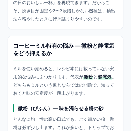
の日のおいしい一杯」を再現できます。だからこ
そ、挽き目が固定や2〜3段階しかない機種は、抽出
法を増やしたときに行き詰まりやすいのです。
コーヒーミル特有の悩み — 微粉と静電気
をどう抑えるか
ミルを使い始めると、レシピ本には載っていない実
用的な悩みにぶつかります。代表が
微粉
と
静電気
。
どちらもミルという道具ならではの問題で、知って
おくと味の安定度が一段上がります。
微粉（びふん）— 味を濁らせる粉の砂
どんなに均一性の高い臼式でも、ごく細かい粉＝微
粉は必ず少し出ます。これが多いと、ドリップでお