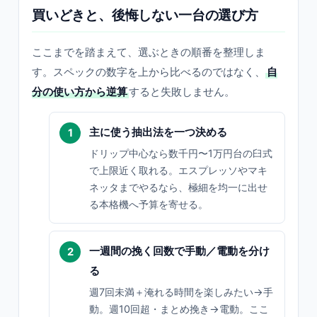
買いどきと、後悔しない一台の選び方
ここまでを踏まえて、選ぶときの順番を整理しま
す。スペックの数字を上から比べるのではなく、
自
分の使い方から逆算
すると失敗しません。
主に使う抽出法を一つ決める
ドリップ中心なら数千円〜1万円台の臼式
で上限近く取れる。エスプレッソやマキ
ネッタまでやるなら、極細を均一に出せ
る本格機へ予算を寄せる。
一週間の挽く回数で手動／電動を分け
る
週7回未満＋淹れる時間を楽しみたい→手
動。週10回超・まとめ挽き→電動。ここ