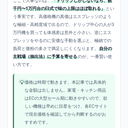
ここで大事なのは、
「ドリップしかしないなら、数
千円〜1万円台の臼式で味の上限はほぼ取れる」
とい
う事実です。高価格機の真価はエスプレッソのよう
な極細・高精度域で出るので、ドリップ中心の人が3
万円機を買っても体感差は意外と小さい。逆にエス
プレッソをやるのに安価な手動を選ぶと、極細での
負荷と微粉の多さで満足しにくくなります。
自分の
主戦場（抽出法）に予算を寄せる
のが、一番賢い使
い方です。
💡
価格は時期で動きます。本記事では具体的
な金額は出しません。家電・キッチン用品
はECの大型セール期に動きやすいので、欲
しい機種は早めに目星をつけ、各ECサイト
で現在価格を確認してから判断するのがお
すすめです。