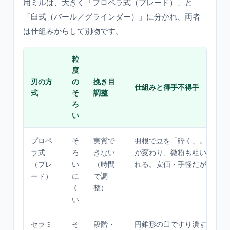
用ミルは、大きく「プロペラ式（ブレード）」と
「臼式（バール／グラインダー）」に分かれ、両者
は仕組みからして別物です。
粒
度
刃の方
の
挽き目
仕組みと得手不得手
式
そ
調整
ろ
い
プロペ
そ
実質で
羽根で豆を「砕く」。回す秒
ラ式
ろ
きない
が変わり、微粉も粗い塊も同
（ブレ
い
（時間
れる。安価・手軽だが再現性
ード）
に
で調
く
整）
い
セラミ
そ
段階・
円錐形の臼ですり潰す。サビ