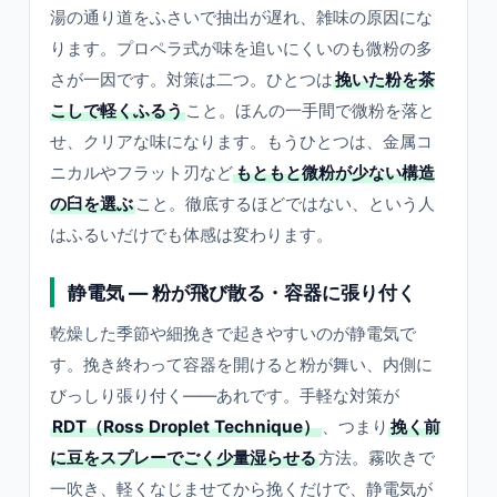
湯の通り道をふさいで抽出が遅れ、雑味の原因にな
ります。プロペラ式が味を追いにくいのも微粉の多
さが一因です。対策は二つ。ひとつは
挽いた粉を茶
こしで軽くふるう
こと。ほんの一手間で微粉を落と
せ、クリアな味になります。もうひとつは、金属コ
ニカルやフラット刃など
もともと微粉が少ない構造
の臼を選ぶ
こと。徹底するほどではない、という人
はふるいだけでも体感は変わります。
静電気 — 粉が飛び散る・容器に張り付く
乾燥した季節や細挽きで起きやすいのが静電気で
す。挽き終わって容器を開けると粉が舞い、内側に
びっしり張り付く——あれです。手軽な対策が
RDT（Ross Droplet Technique）
、つまり
挽く前
に豆をスプレーでごく少量湿らせる
方法。霧吹きで
一吹き、軽くなじませてから挽くだけで、静電気が