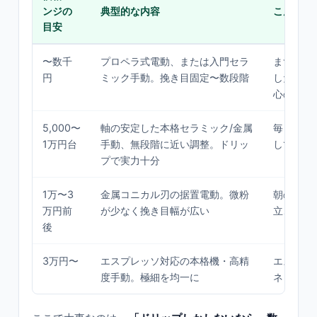
ンジの
典型的な内容
こんな人
目安
〜数千
プロペラ式電動、または入門セラ
まず挽き
円
ミック手動。挽き目固定〜数段階
したい・
心の入門
5,000〜
軸の安定した本格セラミック/金属
毎日ドリ
1万円台
手動、無段階に近い調整。ドリッ
して楽し
プで実力十分
1万〜3
金属コニカル刃の据置電動。微粉
朝の時短
万円前
が少なく挽き目幅が広い
立、家族
後
3万円〜
エスプレッソ対応の本格機・高精
エスプレ
度手動。極細を均一に
ネッタま