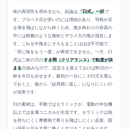
味の再現性を求めるなら、結論は
「臼式」一択
で
す。プロペラ式が安いのには理由があり、羽根が豆
を弾き飛ばしながら砕くため、挽き終わりの容器の
中には粉糖のような微粉とザラメ大の塊が混在しま
す。これを中挽きにそろえることはほぼ不可能で、
「同じ味をもう一度」が再現できません。一方、臼
式は二枚の刃の
すき間（クリアランス）で粒度が決
まる
仕組みなので、設定さえ覚えておけば昨日の一
杯を今日も出せます。最初の一台にこそ臼式を選ん
でおくと、後から「結局買い直し」になりにくいの
が現実です。
臼の素材は、手動ではセラミックが、電動の中位機
以上では金属コニカルが主流です。セラミックは熱
を持ちにくく摩擦熱で香りを飛ばしにくい反面、固
い深煎り豆を大量に挽くと欠けることがあります。