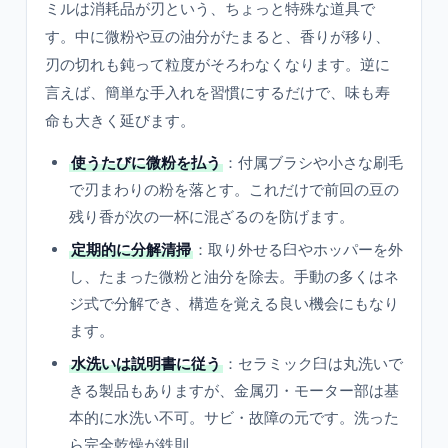
ミルは消耗品が刃という、ちょっと特殊な道具で
す。中に微粉や豆の油分がたまると、香りが移り、
刃の切れも鈍って粒度がそろわなくなります。逆に
言えば、簡単な手入れを習慣にするだけで、味も寿
命も大きく延びます。
使うたびに微粉を払う
：付属ブラシや小さな刷毛
で刃まわりの粉を落とす。これだけで前回の豆の
残り香が次の一杯に混ざるのを防げます。
定期的に分解清掃
：取り外せる臼やホッパーを外
し、たまった微粉と油分を除去。手動の多くはネ
ジ式で分解でき、構造を覚える良い機会にもなり
ます。
水洗いは説明書に従う
：セラミック臼は丸洗いで
きる製品もありますが、金属刃・モーター部は基
本的に水洗い不可。サビ・故障の元です。洗った
ら完全乾燥が鉄則。