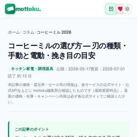
mottoku
.
ホーム
›
コラム
›
コーヒーミル 2026
コーヒーミルの選び方 — 刃の種類・
手動と電動・挽き目の目安
公開：2026-05-17
更新：2026-07-01
キッチン家電・調理器具
読了 約 13 分
本記事の価格・還元率・セール等の情報は、各サービスの公式サイト・公
式APIをもとに mottoku編集部が確認したものです（最終更新時点）。最
新の価格・在庫・キャンペーン内容は必ず各公式サイトでご確認くださ
い。
この記事のポイント