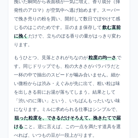
挽いた瞬間から表面積が一気に増え、香り成分（揮
発性のアロマ）が空気中へ逃げ始めます。スーパー
で挽き売りの粉を買い、開封して数日でぼやけて感
じるのはこのためです。豆のまま保存して
飲む直前
に挽く
だけで、立ちのぼる香りの量がはっきり変わ
ります。
もうひとつ、見落とされがちなのが
粒度の均一さ
で
す。同じドリップでも、粒の大きさがバラバラだと
一杯の中で抽出のスピードが噛み合いません。細か
い微粉からは渋み・えぐみが先に出て、粗い粒は味
を出しきる前にお湯が落ちてしまう。結果として
「渋いのに薄い」という、いちばんもったいない味
になります。ミルに求められる仕事はシンプルで、
狙った粒度を、できるだけそろえて、挽きたてで届
ける
こと。逆に言えば、この一点を満たす道具を選
べれば、いつもの豆が一段上がります。