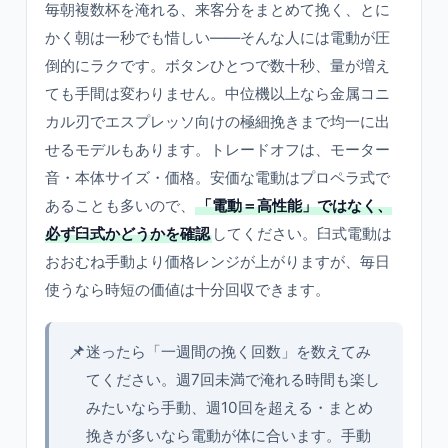
毎朝複数杯を淹れる、来客分をまとめて挽く、とに
かく朝は一秒でも惜しい——そんな人には電動が圧
倒的にラクです。ボタンひとつで数十秒、量が増え
ても手間は変わりません。中位機以上なら金属コニ
カル刃でエスプレッソ向けの極細挽きまで均一に出
せるモデルもあります。トレードオフは、モーター
音・本体サイズ・価格。安価な電動はプロペラ式で
あることも多いので、
「電動＝高性能」ではなく、
必ず臼式かどうかを確認
してください。臼式電動は
おおむね手動より価格レンジが上がりますが、毎日
使うなら時短の価値は十分回収できます。
📌
迷ったら「一週間の挽く回数」を数えてみ
てください。週7回未満で淹れる時間も楽し
みたいなら手動、週10回を超える・まとめ
挽きが多いなら電動が体に合います。手動