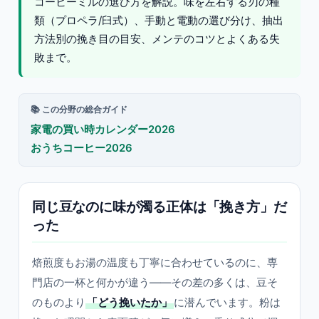
コーヒーミルの選び方を解説。味を左右する刃の種
類（プロペラ/臼式）、手動と電動の選び分け、抽出
方法別の挽き目の目安、メンテのコツとよくある失
敗まで。
📚 この分野の総合ガイド
家電の買い時カレンダー2026
おうちコーヒー2026
同じ豆なのに味が濁る正体は「挽き方」だ
った
焙煎度もお湯の温度も丁寧に合わせているのに、専
門店の一杯と何かが違う——その差の多くは、豆そ
のものより
「どう挽いたか」
に潜んでいます。粉は