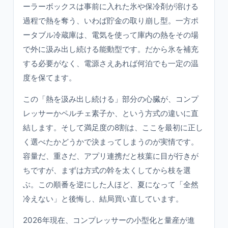
ーラーボックスは事前に入れた氷や保冷剤が溶ける
過程で熱を奪う、いわば貯金の取り崩し型。一方ポ
ータブル冷蔵庫は、電気を使って庫内の熱をその場
で外に汲み出し続ける能動型です。だから氷を補充
する必要がなく、電源さえあれば何泊でも一定の温
度を保てます。
この「熱を汲み出し続ける」部分の心臓が、コンプ
レッサーかペルチェ素子か、という方式の違いに直
結します。そして満足度の8割は、ここを最初に正し
く選べたかどうかで決まってしまうのが実情です。
容量だ、重さだ、アプリ連携だと枝葉に目が行きが
ちですが、まずは方式の幹を太くしてから枝を選
ぶ。この順番を逆にした人ほど、夏になって「全然
冷えない」と後悔し、結局買い直しています。
2026年現在、コンプレッサーの小型化と量産が進