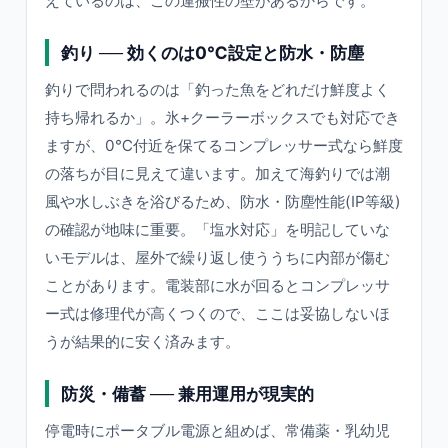
えているのは、この運搬性の壁があるからです。
釣り ── 効くのは0℃設定と防水・防塵
釣りで問われるのは「釣った魚をどれだけ鮮度よく
持ち帰れるか」。氷+クーラーボックスでも対応でき
ますが、0℃付近を保てるコンプレッサー式なら鮮度
の落ちが目に見えて違います。加えて海釣りでは潮
風や水しぶきを浴びるため、防水・防塵性能(IP等級)
の確認が地味に重要。「塩水対応」を明記していな
いモデルは、屋外で繰り返し使ううちに内部が傷む
ことがあります。電装部に水が回るとコンプレッサ
ー式は修理代が高くつくので、ここは妥協しないほ
うが結果的に安く済みます。
防災・備蓄 ── 兼用運用が現実的
停電時にポータブル電源と組めば、常備薬・乳幼児