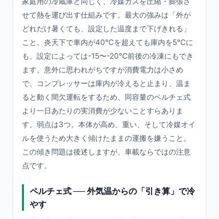
家庭用の冷蔵庫と同じく、冷媒ガスを圧縮・膨張さ
せて熱を運び出す仕組みです。最大の強みは「外が
どれだけ暑くても、設定した温度まで下げきれる」
こと。炎天下で車内が40℃を超えても庫内を5℃に
も、設定によっては-15〜-20℃前後の冷凍にもでき
ます。意外に思われがちですが消費電力は小さめ
で、コンプレッサーは庫内が冷えると止まり、温ま
ると動く間欠運転をするため、同容量のペルチェ式
より一日あたりの実消費が少ないことすらありま
す。弱点は3つ。本体が高め、重い、そして冷媒オイ
ルを使うため大きく傾けたままの運搬を嫌うこと。
この傾き問題は後述しますが、車載ならではの注意
点です。
ペルチェ式 ── 外気温からの「引き算」で冷
やす