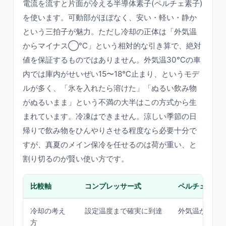
電流を流すと片面が冷える半導体素子(ペルチェ素子)
を使います。可動部がほぼなく、安い・軽い・静か
という三拍子が魅力。ただし冷却の正体は「外気温
からマイナス◯℃」という相対的な引き算で、絶対
値を保証するものではありません。外気温30℃の車
内では庫内がせいぜい15〜18℃止まり、というモデ
ルが多く、「氷を入れたら溶けた」「ぬるい飲み物
がぬるいまま」という不満の大半はこの方式から生
まれています。冷凍はできません。涼しい季節の日
帰りで飲み物をひんやりさせる程度なら必要十分で
すが、真夏のメイン保冷を任せるのは荷が重い、と
割り切るのが賢い使い方です。
比較軸
コンプレッサー式
ペルチェ式
冷却の考え
設定温度まで確実に到達
外気温からの
方