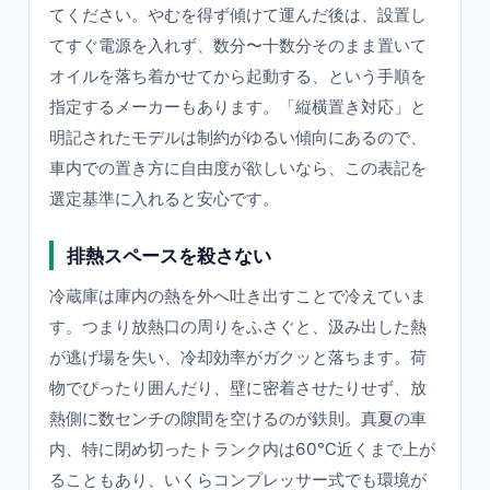
てください。やむを得ず傾けて運んだ後は、設置し
てすぐ電源を入れず、数分〜十数分そのまま置いて
オイルを落ち着かせてから起動する、という手順を
指定するメーカーもあります。「縦横置き対応」と
明記されたモデルは制約がゆるい傾向にあるので、
車内での置き方に自由度が欲しいなら、この表記を
選定基準に入れると安心です。
排熱スペースを殺さない
冷蔵庫は庫内の熱を外へ吐き出すことで冷えていま
す。つまり放熱口の周りをふさぐと、汲み出した熱
が逃げ場を失い、冷却効率がガクッと落ちます。荷
物でぴったり囲んだり、壁に密着させたりせず、放
熱側に数センチの隙間を空けるのが鉄則。真夏の車
内、特に閉め切ったトランク内は60℃近くまで上が
ることもあり、いくらコンプレッサー式でも環境が