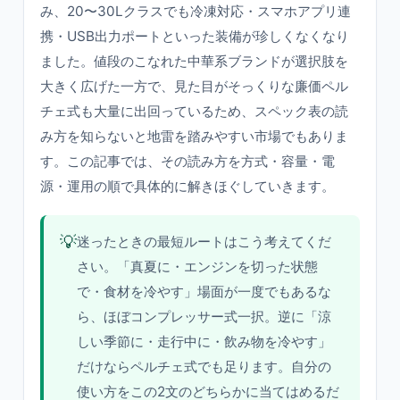
み、20〜30Lクラスでも冷凍対応・スマホアプリ連
携・USB出力ポートといった装備が珍しくなくなり
ました。値段のこなれた中華系ブランドが選択肢を
大きく広げた一方で、見た目がそっくりな廉価ペル
チェ式も大量に出回っているため、スペック表の読
み方を知らないと地雷を踏みやすい市場でもありま
す。この記事では、その読み方を方式・容量・電
源・運用の順で具体的に解きほぐしていきます。
💡
迷ったときの最短ルートはこう考えてくだ
さい。「真夏に・エンジンを切った状態
で・食材を冷やす」場面が一度でもあるな
ら、ほぼコンプレッサー式一択。逆に「涼
しい季節に・走行中に・飲み物を冷やす」
だけならペルチェ式でも足ります。自分の
使い方をこの2文のどちらかに当てはめるだ