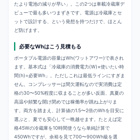
たより電池の減りが早い」。この2つは車載冷蔵庫デ
ビューで最も多いつまずきです。電源は冷蔵庫とセ
ットで設計する、という発想を持つだけで、ほとん
ど防げます。
必要なWhはこう見積もる
ポータブル電源の容量はWh(ワットアワー)で表され
ます。基本式は「冷蔵庫の消費電力(W)×使いたい時
間(h)=必要Wh」。ただしこれは最低ラインにすぎま
せん。コンプレッサーは間欠運転なので実消費は定
格の30〜50%程度に収まることが多い反面、真夏の
高温や頻繁な開け閉めでは稼働率が跳ね上がりま
す。両方を踏まえ、計算値の1.5〜2倍のWhを目安に
選ぶと、夏でも安心して一晩越せます。たとえば定
格45Wの冷蔵庫を10時間使うなら単純計算で
450Whですが、余裕を見て700〜900Wh級を選