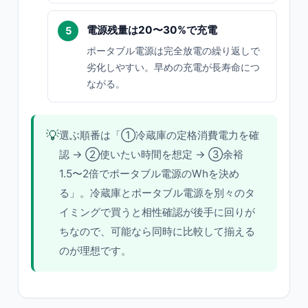
電源残量は20〜30%で充電
ポータブル電源は完全放電の繰り返しで
劣化しやすい。早めの充電が長寿命につ
ながる。
💡
選ぶ順番は「①冷蔵庫の定格消費電力を確
認 → ②使いたい時間を想定 → ③余裕
1.5〜2倍でポータブル電源のWhを決め
る」。冷蔵庫とポータブル電源を別々のタ
イミングで買うと相性確認が後手に回りが
ちなので、可能なら同時に比較して揃える
のが理想です。