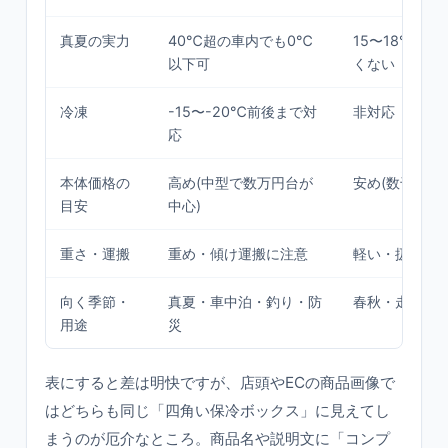
真夏の実力
40℃超の車内でも0℃
15〜18℃止
以下可
くない
冷凍
-15〜-20℃前後まで対
非対応
応
本体価格の
高め(中型で数万円台が
安め(数千〜1
目安
中心)
重さ・運搬
重め・傾け運搬に注意
軽い・扱いや
向く季節・
真夏・車中泊・釣り・防
春秋・走行中
用途
災
表にすると差は明快ですが、店頭やECの商品画像で
はどちらも同じ「四角い保冷ボックス」に見えてし
まうのが厄介なところ。商品名や説明文に「コンプ