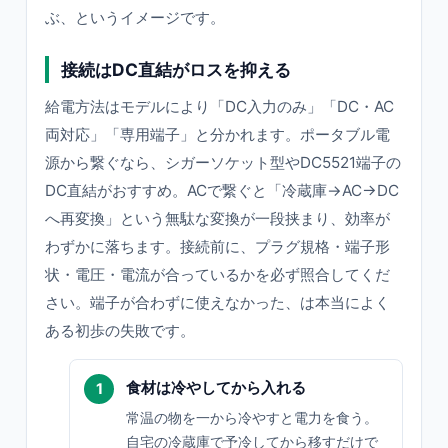
ぶ、というイメージです。
接続はDC直結がロスを抑える
給電方法はモデルにより「DC入力のみ」「DC・AC
両対応」「専用端子」と分かれます。ポータブル電
源から繋ぐなら、シガーソケット型やDC5521端子の
DC直結がおすすめ。ACで繋ぐと「冷蔵庫→AC→DC
へ再変換」という無駄な変換が一段挟まり、効率が
わずかに落ちます。接続前に、プラグ規格・端子形
状・電圧・電流が合っているかを必ず照合してくだ
さい。端子が合わずに使えなかった、は本当によく
ある初歩の失敗です。
食材は冷やしてから入れる
常温の物を一から冷やすと電力を食う。
自宅の冷蔵庫で予冷してから移すだけで