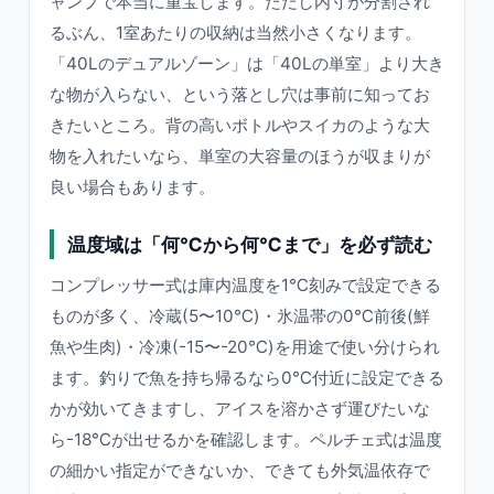
ャンプで本当に重宝します。ただし内寸が分割され
るぶん、1室あたりの収納は当然小さくなります。
「40Lのデュアルゾーン」は「40Lの単室」より大き
な物が入らない、という落とし穴は事前に知ってお
きたいところ。背の高いボトルやスイカのような大
物を入れたいなら、単室の大容量のほうが収まりが
良い場合もあります。
温度域は「何℃から何℃まで」を必ず読む
コンプレッサー式は庫内温度を1℃刻みで設定できる
ものが多く、冷蔵(5〜10℃)・氷温帯の0℃前後(鮮
魚や生肉)・冷凍(-15〜-20℃)を用途で使い分けられ
ます。釣りで魚を持ち帰るなら0℃付近に設定できる
かが効いてきますし、アイスを溶かさず運びたいな
ら-18℃が出せるかを確認します。ペルチェ式は温度
の細かい指定ができないか、できても外気温依存で