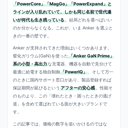
「PowerCore」「MagGo」「PowerExpand」と
ラインが入り乱れていて、しかも同じ名前で世代違
いが何代も生き残っている
。結局どれを選べばいい
のか分からなくなる。これが、いま Anker を選ぶと
きの一番の壁です。
Anker が支持されてきた理由はいくつかあります。
窒化ガリウム(GaN)を使った
「Anker GaN Prime」
系の小型・高出力
な充電器、機器を自動で見分けて
最適に給電する独自制御
「PowerIQ」
、そして万一
のときに国内サポート窓口があり、製品登録すれば
保証期間が延びるという
アフターの安心感
。性能そ
のものより、この「壊れたとき・困ったときの逃げ
道」を含めて選ばれている面が大きいブランドで
す。
この記事では、価格の数字を追いかけるのではな