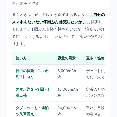
のが現実的です。
選ぶときは mAh の数字を直接比べるより、
「自分の
スマホをだいたい何回ぶん補充したいか」
に翻訳し
ましょう。1 回ぶんを軽く持ちたいのか、泊まりがけ
で何回もいけるようにしたいのかで、選ぶ帯が変わ
ります。
使い方
容量の目安
重さ・性格
日中の保険・スマホ
5,000mAh
ポケットに入る軽
約 1 回ぶん
級
ちたい人向け
スマホ約 2〜3 回・1
10,000mAh
定番の万能帯。容
泊出張
級
バランス◎
タブレットも・連泊
20,000mAh
重い。普段持ちより
や災害備え
級
備蓄向き