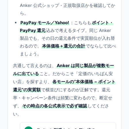
Anker 公式ショップ・正規取扱店かを確認してか
ら。
PayPay モール／Yahoo!
：こちらも
ポイント・
PayPay 還元
込みで考えるタイプ。同じ Anker
製品でも、その日の還元条件で実質順位が入れ替
わるので、
本体価格＋還元の合計
でならして比べ
ましょう。
共通して言えるのは、
Anker は同じ製品が複数モー
ルに出ている
こと。だからこそ「定価のいちばん安
い店」を探すより、
各モールの“本体価格 − ポイント
還元”の実質額
で横並びにするのが正解です。還元
率・キャンペーン条件は頻繁に変わるので、断定せ
ず、
その時点の各公式表示で必ず確認
してくださ
い。