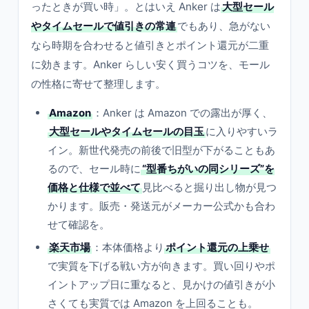
ったときが買い時」。とはいえ Anker は
大型セール
やタイムセールで値引きの常連
でもあり、急がない
なら時期を合わせると値引きとポイント還元が二重
に効きます。Anker らしい安く買うコツを、モール
の性格に寄せて整理します。
Amazon
：Anker は Amazon での露出が厚く、
大型セールやタイムセールの目玉
に入りやすいラ
イン。新世代発売の前後で旧型が下がることもあ
るので、セール時に
“型番ちがいの同シリーズ”を
価格と仕様で並べて
見比べると掘り出し物が見つ
かります。販売・発送元がメーカー公式かも合わ
せて確認を。
楽天市場
：本体価格より
ポイント還元の上乗せ
で実質を下げる戦い方が向きます。買い回りやポ
イントアップ日に重なると、見かけの値引きが小
さくても実質では Amazon を上回ることも。