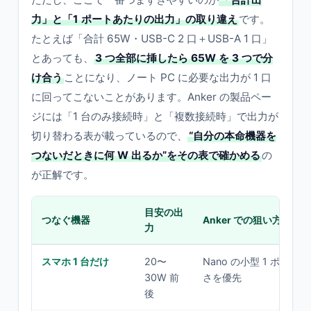
力」と「1 ポートあたりの出力」の取り違え
です。
たとえば「合計 65W・USB-C 2 口＋USB-A 1 口」
とあっても、
3 つ全部に挿したら 65W を 3 つで分
け合う
ことになり、ノート PC に必要な出力が 1 口
に回ってこないことがあります。Anker の製品ペー
ジには「1 台のみ接続時」と「複数接続時」で出力が
切り替わる表が載っているので、
“自分の本命機器を
つないだときに何 W 出るか”をその表で確かめる
の
が正解です。
目安の出
つなぐ機器
Anker での狙い方
力
スマホ 1 台だけ
20〜
Nano の小型 1 ポート
30W 前
さを優先
後