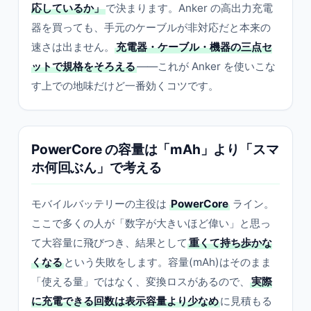
応しているか」
で決まります。Anker の高出力充電
器を買っても、手元のケーブルが非対応だと本来の
速さは出ません。
充電器・ケーブル・機器の三点セ
ットで規格をそろえる
——これが Anker を使いこな
す上での地味だけど一番効くコツです。
PowerCore の容量は「mAh」より「スマ
ホ何回ぶん」で考える
モバイルバッテリーの主役は
PowerCore
ライン。
ここで多くの人が「数字が大きいほど偉い」と思っ
て大容量に飛びつき、結果として
重くて持ち歩かな
くなる
という失敗をします。容量(mAh)はそのまま
「使える量」ではなく、変換ロスがあるので、
実際
に充電できる回数は表示容量より少なめ
に見積もる