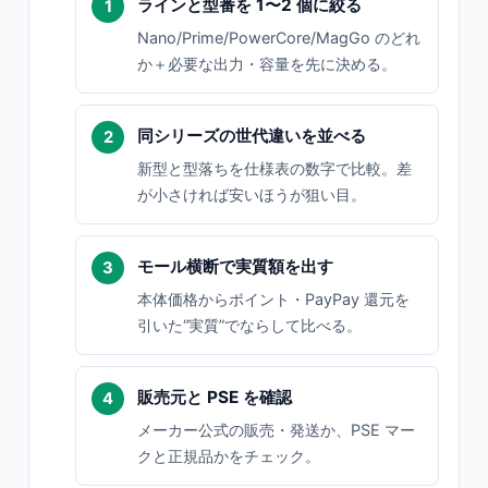
ラインと型番を 1〜2 個に絞る
Nano/Prime/PowerCore/MagGo のどれ
か＋必要な出力・容量を先に決める。
同シリーズの世代違いを並べる
新型と型落ちを仕様表の数字で比較。差
が小さければ安いほうが狙い目。
モール横断で実質額を出す
本体価格からポイント・PayPay 還元を
引いた“実質”でならして比べる。
販売元と PSE を確認
メーカー公式の販売・発送か、PSE マー
クと正規品かをチェック。