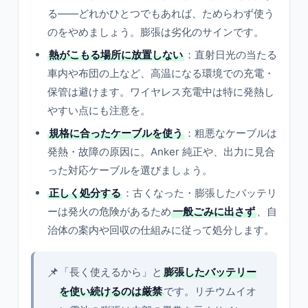
る——どれかひとつでもあれば、ためらわず使う
のをやめましょう。膨張は劣化のサインです。
熱がこもる場所に放置しない
：直射日光の当たる
車内や布団の上など、高温になる環境での充電・
保管は避けます。ワイヤレス充電中は特に発熱し
やすい点にも注意を。
規格に合ったケーブルを使う
：粗悪なケーブルは
発熱・故障の原因に。Anker 純正や、出力に見合
った対応ケーブルを選びましょう。
正しく処分する
：古くなった・膨張したバッテリ
ーは発火の危険があるため
一般ごみに出さず
、自
治体の案内や回収の仕組みに従って処分します。
📌
「長く使えるから」と
膨張したバッテリー
を使い続けるのは厳禁
です。リチウムイオ