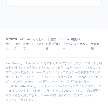
© 2026 mottoku（もっとく）｜運営：mottoku編集部
ホー
コラ
当サイトについ
お問い合わ
プライバシーポリシ
免責事
ム
ム
て
せ
ー
項
※ mottoku は、Amazon.co.jp を宣伝しリンクすることによってサイトが紹
介料を獲得できる手段を提供することを目的に設定されたアフィリエイト
プログラムである、Amazonアソシエイト・プログラムの参加者です。本
サイトはまた、もしもアフィリエイト（楽天市場等）、Yahoo!ショッピン
グ（ValueCommerce）、au PAY マーケット・フジフイルムモール
（Rakuten Advertising／リンクシェア）等のアフィリエイトプログラムに
も参加しています。あわせて、当サイトは Google アドセンス等の第三者
配信広告を利用しており、Cookie の取り扱いについては
プライバシーポ
リシー
をご覧ください。