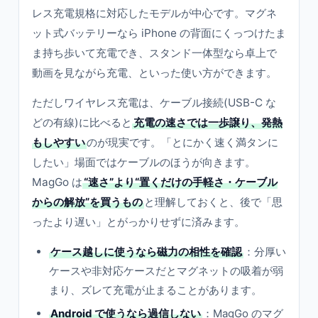
レス充電規格に対応したモデルが中心です。マグネ
ット式バッテリーなら iPhone の背面にくっつけたま
ま持ち歩いて充電でき、スタンド一体型なら卓上で
動画を見ながら充電、といった使い方ができます。
ただしワイヤレス充電は、ケーブル接続(USB-C な
どの有線)に比べると
充電の速さでは一歩譲り、発熱
もしやすい
のが現実です。「とにかく速く満タンに
したい」場面ではケーブルのほうが向きます。
MagGo は
“速さ”より“置くだけの手軽さ・ケーブル
からの解放”を買うもの
と理解しておくと、後で「思
ったより遅い」とがっかりせずに済みます。
ケース越しに使うなら磁力の相性を確認
：分厚い
ケースや非対応ケースだとマグネットの吸着が弱
まり、ズレて充電が止まることがあります。
Android で使うなら過信しない
：MagGo のマグ