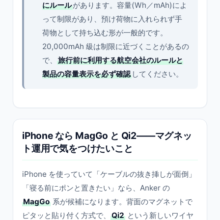
にルール
があります。容量(Wh／mAh)によ
って制限があり、預け荷物に入れられず手
荷物として持ち込む形が一般的です。
20,000mAh 級は制限に近づくことがあるの
で、
旅行前に利用する航空会社のルールと
製品の容量表示を必ず確認
してください。
iPhone なら MagGo と Qi2——マグネッ
ト運用で気をつけたいこと
iPhone を使っていて「ケーブルの抜き挿しが面倒」
「寝る前にポンと置きたい」なら、Anker の
MagGo
系が候補になります。背面のマグネットで
ピタッと貼り付く方式で、
Qi2
という新しいワイヤ