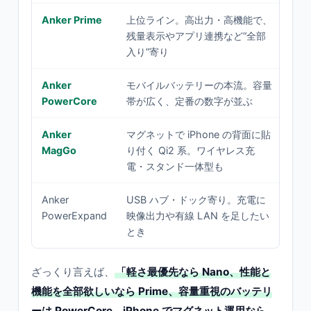
Anker Prime
上位ライン。高出力・高機能で、
ノー
残量表示やアプリ連携など“全部
充電
入り”寄り
完
Anker
モバイルバッテリーの本流。容量
外
PowerCore
帯が広く、定番の数字が並ぶ
電
Anker
マグネットで iPhone の背面に貼
iPh
MagGo
り付く Qi2 系。ワイヤレス充
ー
電・スタンド一体型も
し
Anker
USB ハブ・ドック寄り。充電に
ノー
PowerExpand
映像出力や有線 LAN を足したい
据
とき
張
ざっくり言えば、
「軽さ最優先なら Nano、性能と
機能を全部欲しいなら Prime、容量重視のバッテリ
ーは PowerCore、iPhone でマグネット運用なら