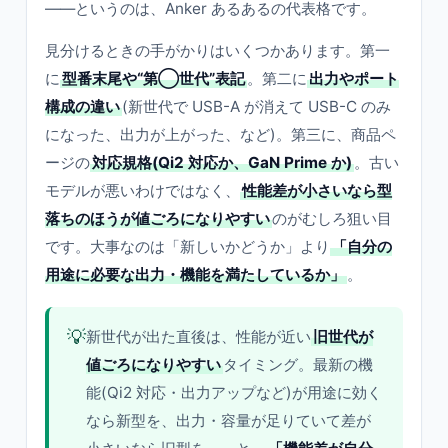
——というのは、Anker あるあるの代表格です。
見分けるときの手がかりはいくつかあります。第一
に
型番末尾や“第◯世代”表記
。第二に
出力やポート
構成の違い
(新世代で USB-A が消えて USB-C のみ
になった、出力が上がった、など)。第三に、商品ペ
ージの
対応規格(Qi2 対応か、GaN Prime か)
。古い
モデルが悪いわけではなく、
性能差が小さいなら型
落ちのほうが値ごろになりやすい
のがむしろ狙い目
です。大事なのは「新しいかどうか」より
「自分の
用途に必要な出力・機能を満たしているか」
。
💡
新世代が出た直後は、性能が近い
旧世代が
値ごろになりやすい
タイミング。最新の機
能(Qi2 対応・出力アップなど)が用途に効く
なら新型を、出力・容量が足りていて差が