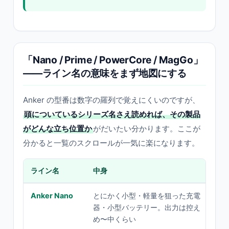
「Nano / Prime / PowerCore / MagGo」
——ライン名の意味をまず地図にする
Anker の型番は数字の羅列で覚えにくいのですが、
頭についているシリーズ名さえ読めれば、その製品
がどんな立ち位置か
がだいたい分かります。ここが
分かると一覧のスクロールが一気に楽になります。
ライン名
中身
こ
Anker Nano
とにかく小型・軽量を狙った充電
ス
器・小型バッテリー。出力は控え
カ
め〜中くらい
し