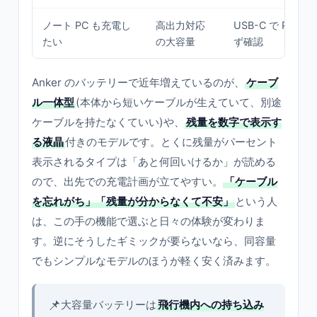
ノート PC も充電し
高出力対応
USB-C で PD 
たい
の大容量
ず確認
Anker のバッテリーで近年増えているのが、
ケーブ
ル一体型
(本体から短いケーブルが生えていて、別途
ケーブルを持たなくていい)や、
残量を数字で表示す
る液晶
付きのモデルです。とくに残量がパーセント
表示されるタイプは「あと何回いけるか」が読める
ので、出先での充電計画が立てやすい。
「ケーブル
を忘れがち」「残量が分からなくて不安」
という人
は、この手の機能で選ぶと日々の体験が変わりま
す。逆にそうしたギミックが要らないなら、同容量
でもシンプルなモデルのほうが軽く安く済みます。
📌
大容量バッテリーは
飛行機内への持ち込み