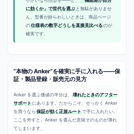
小さいなら旧型を——と、
「機能差が自分
に効くか」で世代を選ぶ
と無駄がありませ
ん。型番が紛らわしいときは、商品ページ
の
仕様表の数字どうしを直接見比べる
のが
確実です。
“本物の Anker”を確実に手に入れる——保
証・製品登録・販売元の見方
Anker を選ぶ価値の半分は、
壊れたときのアフター
サポート
にあります。だからこそ、せっかく Anker
を買うなら
保証が効く正規ルート
で手に入れたい。
ここを外すと、Anker を選んだ意味そのものが薄れ
てしまいます。