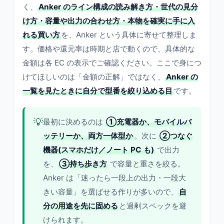
く、
Anker のライン構成の読み解き方・世代の見分
け方・容量や出力の合わせ方・本物を確実に手に入
れる買い方
を、Anker という具体に寄せて整理しま
す。価格や還元率は時期と店で動くので、具体的な
金額は各 EC の表示でご確認ください。ここで身につ
けてほしいのは「金額の正解」ではなく、
Anker の
一覧を見たときに自分で型番を絞り込める目
です。
💡
最初に決めるのは
①充電器か、モバイルバ
ッテリーか、両方一体型か
。次に
②つなぐ
機器(スマホだけ／ノート PC も)
で出力
を、
③持ち歩き方
で容量と重さを絞る。
Anker は「迷ったら一段上の出力・一段大
きい容量」を選ばせる作りが多いので、
自
分の用途を先に固める
と過剰スペックを避
けられます。