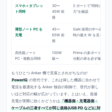
スマホ＋タブレッ
30〜
2 ポートで“同時に挿し
ト同時
45W 前
力”を確認
後
薄型ノート PC を
45〜
GaN 採用の中〜高出力。
充電
65W 前
時の最大 W を見る
後
高性能ノート
100W
Prime の多ポート高出
PC・複数台同時
級〜
分配の表を必ず確認
もうひとつ Anker 機で見落とされがちなのが
PowerIQ
の世代です。これは挿した機器に合わせて
電流を最適化する Anker 独自の制御で、世代が新し
いほど対応の幅が広がっています。とはいえ、急速
充電が実際に効くかどうかは
「機器側・充電器側・
ケーブルの三者すべてが同じ規格(USB PD など)に対