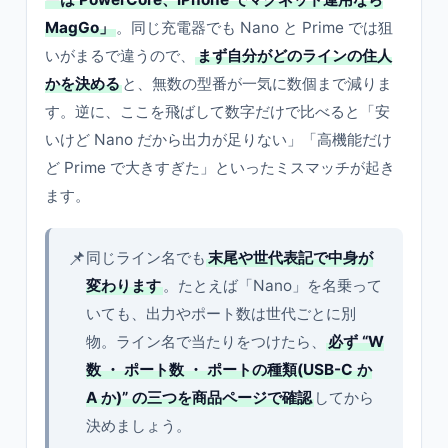
MagGo」
。同じ充電器でも Nano と Prime では狙
いがまるで違うので、
まず自分がどのラインの住人
かを決める
と、無数の型番が一気に数個まで減りま
す。逆に、ここを飛ばして数字だけで比べると「安
いけど Nano だから出力が足りない」「高機能だけ
ど Prime で大きすぎた」といったミスマッチが起き
ます。
📌
同じライン名でも
末尾や世代表記で中身が
変わります
。たとえば「Nano」を名乗って
いても、出力やポート数は世代ごとに別
物。ライン名で当たりをつけたら、
必ず “W
数 ・ ポート数 ・ ポートの種類(USB-C か
A か)” の三つを商品ページで確認
してから
決めましょう。