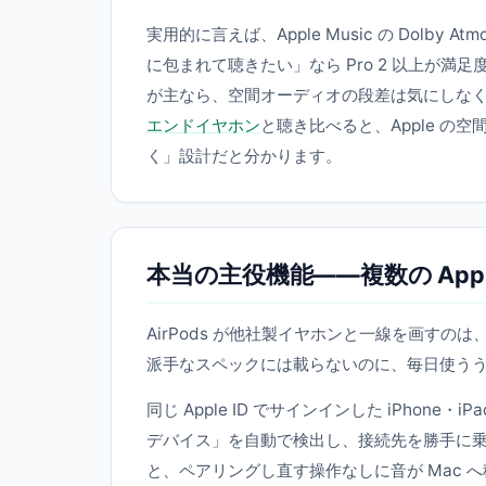
実用的に言えば、Apple Music の Dolby
に包まれて聴きたい」なら Pro 2 以上が
が主なら、空間オーディオの段差は気にしな
エンドイヤホン
と聴き比べると、Apple の
く」設計だと分かります。
本当の主役機能——複数の App
AirPods が他社製イヤホンと一線を画すの
派手なスペックには載らないのに、毎日使う
同じ Apple ID でサインインした iPhone・i
デバイス」を自動で検出し、接続先を勝手に乗り換
と、ペアリングし直す操作なしに音が Mac へ移