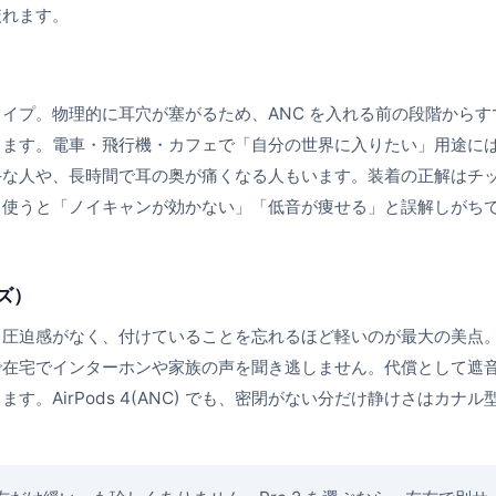
絞れます。
イプ。物理的に耳穴が塞がるため、ANC を入れる前の段階からす
ります。電車・飛行機・カフェで「自分の世界に入りたい」用途に
手な人や、長時間で耳の奥が痛くなる人もいます。装着の正解はチ
ま使うと「ノイキャンが効かない」「低音が痩せる」と誤解しがち
ーズ）
。圧迫感がなく、付けていることを忘れるほど軽いのが最大の美点
で在宅でインターホンや家族の声を聞き逃しません。代償として遮
。AirPods 4(ANC) でも、密閉がない分だけ静けさはカナル