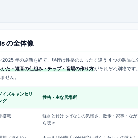
ds の全体像
4〜2025 年の刷新を経て、現行は性格のまったく違う 4 つの製品に
しかた・遮音の仕組み・チップ・音場の作り方
がそれぞれ別物です
れません。
ノイズキャンセリ
性格・主な居場所
ング
非搭載
軽さと付けっぱなしの気軽さ。散歩・家事・なが
ら聴き
搭載（控えめ）
カナル型が苦手だが雑音は減らしたい人の落とし