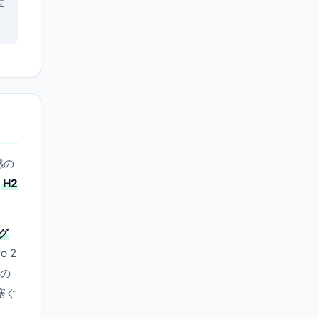
世
感の
る
H2
グ
 2
この
塞ぐ