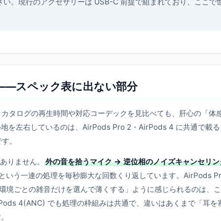
見てください。現行のアクセサリーは USB-C 前提で組まれており、ここで
」——スペック表に出ない部分
のは、カタログの再生時間や対応コーデックを見比べても、肝心の「体
しているのは、AirPods Pro 2・AirPods 4 に共通で載
です。
ではありません。
外の音を拾うマイク → 逆位相のノイズキャンセリン
という一連の処理を毎秒膨大な回数くり返しています。AirPods Pro
く「環境ごとの雑音だけを選んで薄くする」ように感じられるのは、
Pods 4(ANC) でも処理の枠組みは共通で、違いはあくまで「耳を
す。