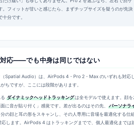
だけ緩い」も珍しくありません。Pro 2 を選ぶなら、左右で別サ
す。フィットが甘いと感じたら、まずチップサイズを疑うのが先決
で十分です。
対応——でも中身は同じではない
ial Audio）は、AirPods 4・Pro 2・Max のいずれも対応
れがちですが、ここには段階があります。
れる
ダイナミックヘッドトラッキング
は全モデルで使えます。顔を
画面に音が貼り付く」感覚です。差が出るのはその先、
パーソナラ
メラで自分の顔と耳の形をスキャンし、その人専用に音場を最適化する仕
対応します。AirPods 4 はトラッキングまでで、個人最適化までは