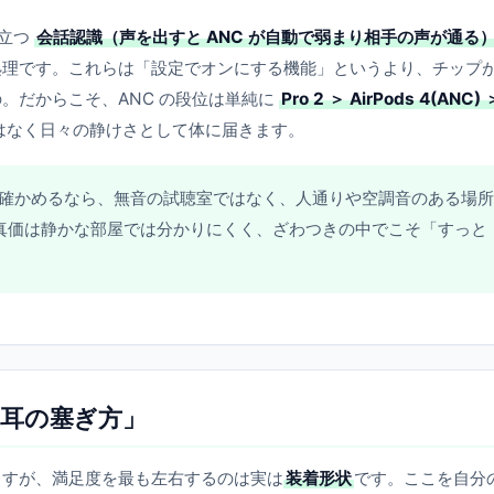
目立つ
会話認識（声を出すと ANC が自動で弱まり相手の声が通る
処理です。これらは「設定でオンにする機能」というより、チップ
。だからこそ、ANC の段位は単純に
Pro 2 ＞ AirPods 4(ANC) 
はなく日々の静けさとして体に届きます。
確かめるなら、無音の試聴室ではなく、人通りや空調音のある場所
の真価は静かな部屋では分かりにくく、ざわつきの中でこそ「すっと
耳の塞ぎ方」
ますが、満足度を最も左右するのは実は
装着形状
です。ここを自分