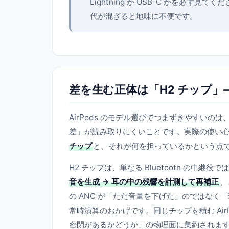
Lightning か USB-C かを必ず
代が混ざると地味に不便です。
差を生む正体は「H2 チップ
AirPods のモデル選びでつまずきやすい
差」が読み取りにくいことです。実際の使い心地を左右
チップ
と、それが何を担っているかという点
H2 チップは、単なる Bluetooth の中継役
音を生成 → 耳の中の残響を計測して再補正
、
の ANC が「ただ音量を下げた」のではな
常時演算のおかげです。同じチップを積む Air
密閉があるかどうか」の物理面に集約されま