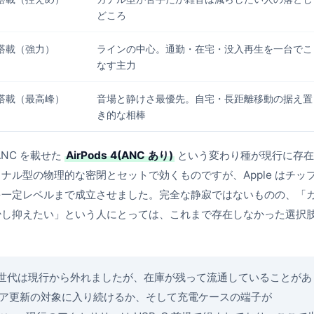
どころ
搭載（強力）
ラインの中心。通勤・在宅・没入再生を一台でこ
なす主力
搭載（最高峰）
音場と静けさ最優先。自宅・長距離移動の据え置
き的な相棒
NC を載せた
AirPods 4(ANC あり)
という変わり種が現行に存在
ル型の物理的な密閉とセットで効くものですが、Apple はチッ
を一定レベルまで成立させました。完全な静寂ではないものの、「
少し抑えたい」という人にとっては、これまで存在しなかった選択
s Pro 第 1 世代は現行から外れましたが、在庫が残って流通していることがあ
ア更新の対象に入り続けるか、そして充電ケースの端子が