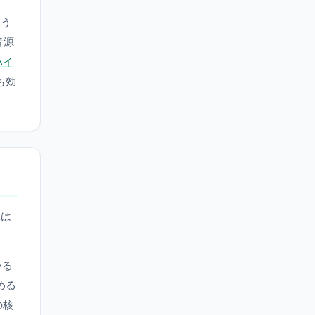
よう
音源
ハイ
も効
れは
いる
める
の核