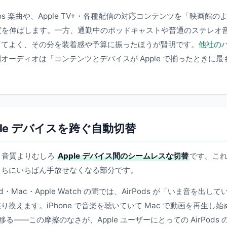
 Atmos 楽曲や、Apple TV+・各種配信の対応コンテンツを「映画館の
満足度を伸ばします。一方、通勤中のポッドキャストや普通のステレオ
くてよく、その分を装着感や予算に振ったほうが賢明です。
他社の
空間オーディオは「コンテンツとデバイスが Apple で揃ったときに最
le デバイスを跨ぐ自動切替
は、音質よりむしろ
Apple デバイス間のシームレスな切替
です。こ
うちにいちばん手放せなくなる部分です。
Pad・Mac・Apple Watch の間では、AirPods が「いま音を出して
えます。iPhone で音楽を聴いていて Mac で動画を再生し始
る——この摩擦のなさが、Apple ユーザーにとっての AirPods 