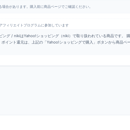
する場合があります。購入前に商品ページでご確認ください。
merceアフィリエイトプログラムに参加しています
ッピング / nikiはYahoo!ショッピング（niki）で取り扱われている商品です。
・ポイント還元は、上記の「Yahoo!ショッピングで購入」ボタンから商品ペ