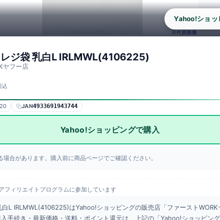
Yahoo!ショ
 レジ袋 乳白L IRLMWL(4106225)
フォーム
Yahoo!ショッピング
Kヤフー店
ファーストWORKヤフー店
税込
¥781
4933691943744
:20
JAN
4933691943744
新日時
2026年08月07日 15:20
Yahoo!ショッピングで購入
する場合があります。購入前に商品ページでご確認ください。
merceアフィリエイトプログラムに参加しています
 乳白L IRLMWL(4106225)はYahoo!ショッピングの販売店「ファーストWO
。 購入手続き・最新価格・送料・ポイント還元は、上記の「Yahoo!ショッピン