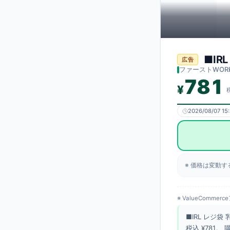
■IRL
広告
販売プラット
ファーストWOR
販売店
781
¥
価格（税込）
JANコード
2026/08/07 15
価格情報の更
※ 価格は変動
※ ValueCom
■IRL レジ袋
税込 ¥781