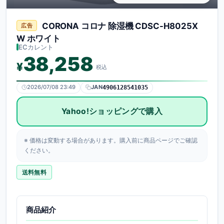
CORONA コロナ 除湿機 CDSC-H8025X
広告
販売プラットフォーム
W ホワイト
Yahoo!ショッピング
ECカレント
販売店
38,258
¥
ECカレント
税込
価格（税込）
2026/07/08 23:49
JAN
4906128541035
¥38,258
JANコード
Yahoo!ショッピングで購入
4906128541035
価格情報の更新日時
2026年07月08日 23:49
※ 価格は変動する場合があります。購入前に商品ページでご確認
ください。
送料無料
商品紹介