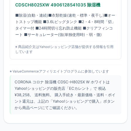
CDSCH8025XW 4906128541035 除湿機
■除湿(自動・連続)■衣類乾燥(速乾・標準・夜干し)■オー
トストップ機能 ■3.6Lビッグタンク ■2・4・8時間「切」
タイマー付 ■24時間切り忘れ防止機能 ■クリアフィンコ
ート ■サーキュレーター(強(単独使用時)・弱・微)
※ 商品紹介文はYahoo!ショッピング店舗が提供する情報を引用
しています
※ ValueCommerceアフィリエイトプログラムに参加しています
CORONA コロナ 除湿機 CDSC-H8025X W ホワイトは
Yahoo!ショッピングの販売店「ECカレント」で 税込
¥38,258。 送料無料。 購入手続き・最新価格・送料・ポイ
ント還元は、上記の「Yahoo!ショッピングで購入」ボタン
から商品ページにてご確認ください。