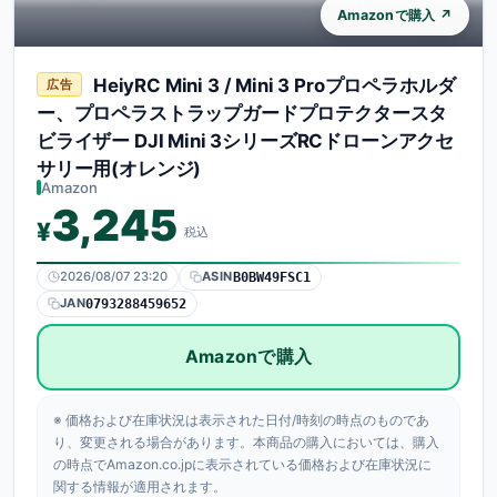
Amazonで購入 ↗
HeiyRC Mini 3 / Mini 3 Proプロペラホルダ
広告
ブランド
ー、プロペラストラップガードプロテクタースタ
DJI
ビライザー DJI Mini 3シリーズRCドローンアクセ
販売プラットフォーム
サリー用(オレンジ)
Amazon
Amazon
価格（税込）
3,245
¥
¥3,245
税込
ASIN
B0BW49FSC1
2026/08/07 23:20
ASIN
B0BW49FSC1
JAN
JANコード
0793288459652
0793288459652
Amazonで購入
価格情報の更新日時
2026年08月07日 23:20
※ 価格および在庫状況は表示された日付/時刻の時点のものであ
り、変更される場合があります。本商品の購入においては、購入
の時点でAmazon.co.jpに表示されている価格および在庫状況に
関する情報が適用されます。